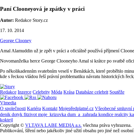
Paní Clooneyová je zpátky v práci
Autor:
Redakce Story.cz
17. 10. 2014
George Clooney
Amal Alamuddin už je zpět v práci a oficiálně používá příjmení Cloone
Novomanželka herce George Clooneyho Amal si krátce po svatbě ofici
Po několikadenním svatebním veselí v Benátkách, které proběhlo minul
kde s řeckou vládou řeší právní problematiku návratu historických ře
Redakce
Inzerce
Celebrity
Móda
Krása
Databáze celebrit
Soutěže
Vlmedia
O společnosti
Kariéra
Kontakt
Mojepředplatné.cz
Všeobecné smluvní
denik
dotyk
fitzivot
moje_krizovka
dum_a_zahrada
kondice
realcity
k
koktejl
Copyright ©
VLTAVA LABE MEDIA a.s.
všechna práva vyhrazena.
Publikování, šíření nebo jakékoliv jiné užití obsahu pro jiné než os