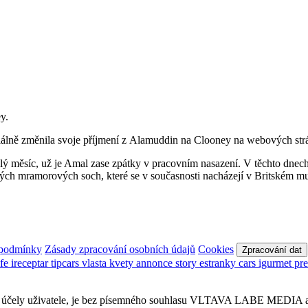
y.
álně změnila svoje příjmení z Alamuddin na Clooney na webových strá
ý měsíc, už je Amal zase zpátky v pracovním nasazení. V těchto dnech
ckých mramorových soch, které se v současnosti nacházejí v Britském 
 podmínky
Zásady zpracování osobních údajů
Cookies
Zpracování dat
afe
ireceptar
tipcars
vlasta
kvety
annonce
story
estranky
cars
igurmet
pr
obní účely uživatele, je bez písemného souhlasu VLTAVA LABE MEDIA a.s