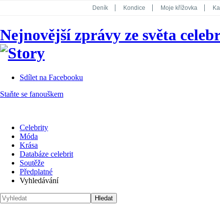
Deník
Kondice
Moje křížovka
Ka
National Geographic
Dotyk
Story
Nejnovější zprávy ze světa celebr
Koktejl
Sdílet na Facebooku
Staňte se fanouškem
Celebrity
Móda
Krása
Databáze celebrit
Soutěže
Předplatné
Vyhledávání