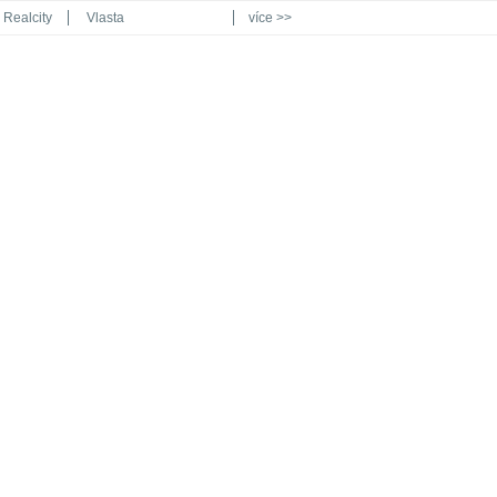
Realcity
Vlasta
více >>
Automodul.cz
Poznat svět