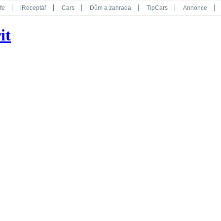
fe
iReceptář
Cars
Dům a zahrada
TipCars
Annonce
Květy
Překvapení
iGurmet
eStránky
Kreativ
iGlanc
it