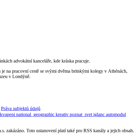
nkách advokátní kanceláře, kde kráska pracuje.
 je na pracovní cestě se svými dvěma britskými kolegy v Athénách,
muzeu v Londýně.
Práva subjektů údajů
ekvapeni
national_geographic
kreativ
poznat_svet
iglanc
automodul
. zakázáno. Toto ustanovení platí také pro RSS kanály a jejich obsah.