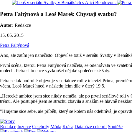
Petra Faltýnová a Leoš Mareš: Chystají svatbu?
Autor:
Redakce
15. 05. 2015
Petra Faltýnová
Ano, ale zatím jen nanečisto. Objeví se totiž v seriálu Svatby v Benátk
První scéna, kterou Petra Faltýnová natáčela, se odehrávala ve svateb
molech. Petra si tu chce vyzkoušet nějaké společenské šaty.
Petra se tak podruhé objevuje v seriálové roli v televizi Prima, premi
včera, Leoš Mareš hned v následujícím díle v úterý 19.5.
„Herecké ambice jsem sice nikdy neměla, ale po první seriálové roli v C
trému. Ale postupně jsem se strachu zbavila a snažím se hlavně nezklama
"Hrajeme sice sebe, ale příběh, který se kolem nás odehrává, je oprav
Redakce
Inzerce
Celebrity
Móda
Krása
Databáze celebrit
Soutěže