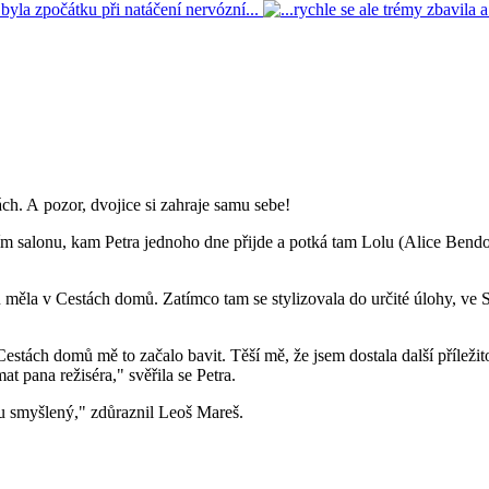
ách. A pozor, dvojice si zahraje samu sebe!
ním salonu, kam Petra jednoho dne přijde a potká tam Lolu (Alice Bendo
éru měla v Cestách domů. Zatímco tam se stylizovala do určité úlohy, ve
estách domů mě to začalo bavit. Těší mě, že jsem dostala další příležit
t pana režiséra," svěřila se Petra.
du smyšlený," zdůraznil Leoš Mareš.