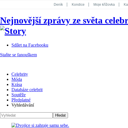
Deník
Kondice
Moje křížovka
Ka
National Geographic
Dotyk
Story
Nejnovější zprávy ze světa celebr
Koktejl
Sdílet na Facebooku
Staňte se fanouškem
Celebrity
Móda
Krása
Databáze celebrit
Soutěže
Předplatné
Vyhledávání