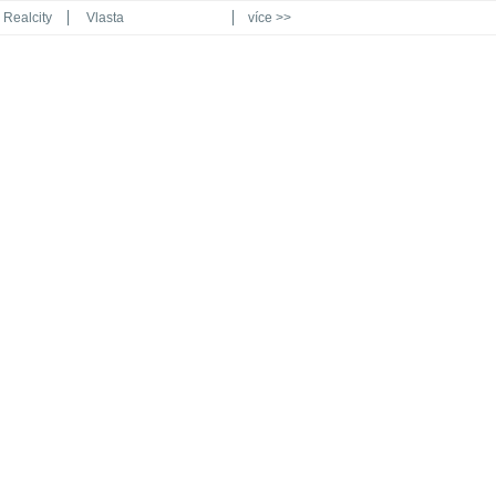
Realcity
Vlasta
více >>
Automodul.cz
Poznat svět