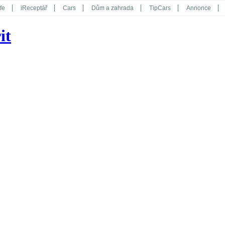
fe
iReceptář
Cars
Dům a zahrada
TipCars
Annonce
Květy
Překvapení
iGurmet
eStránky
Kreativ
iGlanc
it