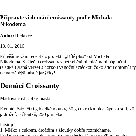
Připravte si domácí croissanty podle Michala
Nikodema
Autor:
Redakce
13. 01. 2016
Přinášíme vám recepty z projektu „Bílé plus" od Michala
Nikodema. Sváteční croissanty s netradičními mléčnými náplněmi
(sladká i slaná verze) s horkou vánoční aztéckou čokoládou ohromí i ty
nejnáročnější mlsné jazýčky!
Domácí Croissanty
Máslová část: 250 g másla
Kynuté těsto: 500 g hladké mouky, 50 g cukru krupice, špetka soli, 20
g droždí, 5 žloutků, 250 g mléka
Postup:
1. Mléko s cukrem, droždím a žloutky dobře rozmícháme.
Přidáme mouku se solí a vypracujeme těsto. Dáme na 30 minut do