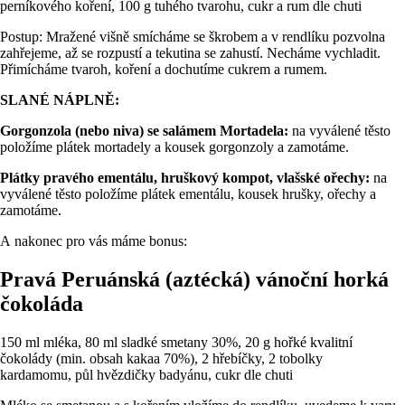
perníkového koření, 100 g tuhého tvarohu, cukr a rum dle chuti
Postup: Mražené višně smícháme se škrobem a v rendlíku pozvolna
zahřejeme, až se rozpustí a tekutina se zahustí. Necháme vychladit.
Přimícháme tvaroh, koření a dochutíme cukrem a rumem.
SLANÉ NÁPLNĚ:
Gorgonzola (nebo niva) se salámem Mortadela:
na vyválené těsto
položíme plátek mortadely a kousek gorgonzoly a zamotáme.
Plátky pravého ementálu, hruškový kompot, vlašské ořechy:
na
vyválené těsto položíme plátek ementálu, kousek hrušky, ořechy a
zamotáme.
A nakonec pro vás máme bonus:
Pravá Peruánská (aztécká) vánoční horká
čokoláda
150 ml mléka, 80 ml sladké smetany 30%, 20 g hořké kvalitní
čokolády (min. obsah kakaa 70%), 2 hřebíčky, 2 tobolky
kardamomu, půl hvězdičky badyánu, cukr dle chuti