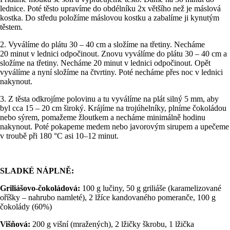
lednice. Poté těsto upravíme do obdélníku 2x většího než je máslová
kostka. Do středu položíme máslovou kostku a zabalíme ji kynutým
těstem.
2. Vyválíme do plátu 30 – 40 cm a složíme na třetiny. Necháme
20 minut v lednici odpočinout. Znovu vyválíme do plátu 30 – 40 cm a
složíme na třetiny. Necháme 20 minut v lednici odpočinout. Opět
vyválíme a nyní složíme na čtvrtiny. Poté necháme přes noc v lednici
nakynout.
3. Z těsta odkrojíme polovinu a tu vyválíme na plát silný 5 mm, aby
byl cca 15 – 20 cm široký. Krájíme na trojúhelníky, plníme čokoládou
nebo sýrem, pomažeme žloutkem a necháme minimálně hodinu
nakynout. Poté pokapeme medem nebo javorovým sirupem a upečeme
v troubě při 180 °C asi 10–12 minut.
SLADKÉ NÁPLNĚ:
Griliášovo-čokoládová:
100 g lučiny, 50 g griliáše (karamelizované
oříšky – nahrubo namleté), 2 lžíce kandovaného pomeranče, 100 g
čokolády (60%)
Višňová:
200 g višní (mražených), 2 lžičky škrobu, 1 lžička