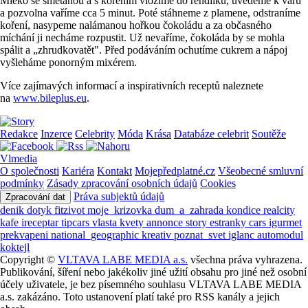
Mléko se smetanou a s kořením vložíme do rendlíku, uvedeme k varu
a pozvolna vaříme cca 5 minut. Poté stáhneme z plamene, odstraníme
koření, nasypeme nalámanou hořkou čokoládu a za občasného
míchání ji necháme rozpustit. Už nevaříme, čokoláda by se mohla
spálit a „zhrudkovatět". Před podáváním ochutíme cukrem a nápoj
vyšleháme ponorným mixérem.
Více zajímavých informací a inspirativních receptů naleznete
na
www.bileplus.eu
.
Redakce
Inzerce
Celebrity
Móda
Krása
Databáze celebrit
Soutěže
Vlmedia
O společnosti
Kariéra
Kontakt
Mojepředplatné.cz
Všeobecné smluvní
podmínky
Zásady zpracování osobních údajů
Cookies
Práva subjektů údajů
Zpracování dat
denik
dotyk
fitzivot
moje_krizovka
dum_a_zahrada
kondice
realcity
kafe
ireceptar
tipcars
vlasta
kvety
annonce
story
estranky
cars
igurmet
prekvapeni
national_geographic
kreativ
poznat_svet
iglanc
automodul
koktejl
Copyright ©
VLTAVA LABE MEDIA a.s.
všechna práva vyhrazena.
Publikování, šíření nebo jakékoliv jiné užití obsahu pro jiné než osobní
účely uživatele, je bez písemného souhlasu VLTAVA LABE MEDIA
a.s. zakázáno. Toto ustanovení platí také pro RSS kanály a jejich