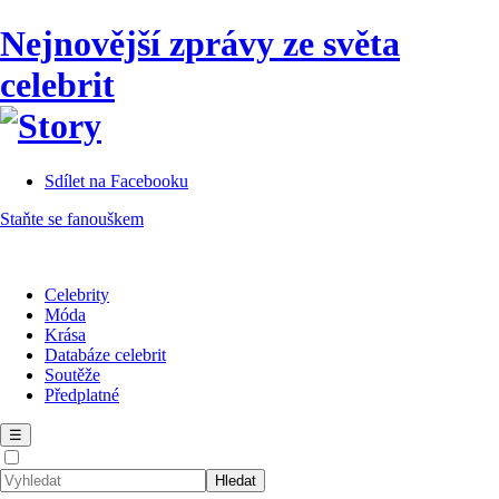
Nejnovější zprávy ze světa
celebrit
Sdílet na Facebooku
Staňte se fanouškem
Celebrity
Móda
Krása
Databáze celebrit
Soutěže
Předplatné
☰