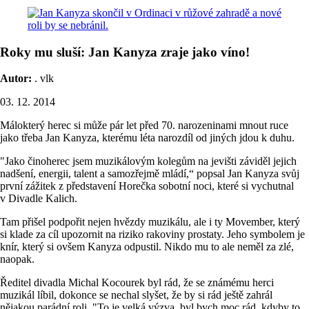
Roky mu sluší: Jan Kanyza zraje jako víno!
Autor:
. vlk
03. 12. 2014
Málokterý herec si může pár let před 70. narozeninami mnout ruce
jako třeba Jan Kanyza, kterému léta narozdíl od jiných jdou k duhu.
"Jako činoherec jsem muzikálovým kolegům na jevišti záviděl jejich
nadšení, energii, talent a samozřejmě mládí,“ popsal Jan Kanyza svůj
první zážitek z představení Horečka sobotní noci, které si vychutnal
v Divadle Kalich.
Tam přišel podpořit nejen hvězdy muzikálu, ale i ty Movember, který
si klade za cíl upozornit na riziko rakoviny prostaty. Jeho symbolem je
knír, který si ovšem Kanyza odpustil. Nikdo mu to ale neměl za zlé,
naopak.
Ředitel divadla Michal Kocourek byl rád, že se známému herci
muzikál líbil, dokonce se nechal slyšet, že by si rád ještě zahrál
nějakou parádní roli. "To je velká výzva, byl bych moc rád, kdyby to