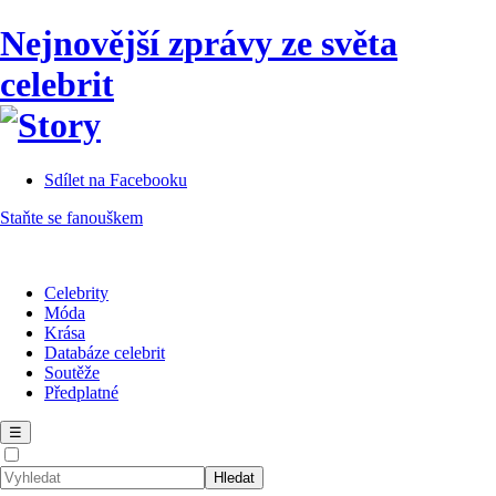
Nejnovější zprávy ze světa
celebrit
Sdílet na Facebooku
Staňte se fanouškem
Celebrity
Móda
Krása
Databáze celebrit
Soutěže
Předplatné
☰