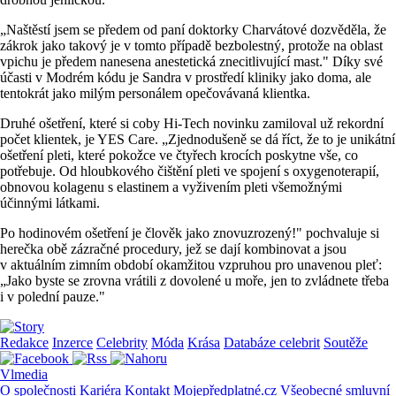
„Naštěstí jsem se předem od paní doktorky Charvátové dozvěděla, že
zákrok jako takový je v tomto případě bezbolestný, protože na oblast
vpichu je předem nanesena anestetická znecitlivující mast." Díky své
účasti v Modrém kódu je Sandra v prostředí kliniky jako doma, ale
tentokrát jako milým personálem opečovávaná klientka.
Druhé ošetření, které si coby Hi-Tech novinku zamiloval už rekordní
počet klientek, je YES Care. „Zjednodušeně se dá říct, že to je unikátní
ošetření pleti, které pokožce ve čtyřech krocích poskytne vše, co
potřebuje. Od hloubkového čištění pleti ve spojení s oxygenoterapií,
obnovou kolagenu s elastinem a vyživením pleti všemožnými
účinnými látkami.
Po hodinovém ošetření je člověk jako znovuzrozený!" pochvaluje si
herečka obě zázračné procedury, jež se dají kombinovat a jsou
v aktuálním zimním období okamžitou vzpruhou pro unavenou pleť:
„Jako byste se zrovna vrátili z dovolené u moře, jen to zvládnete třeba
i v polední pauze."
Redakce
Inzerce
Celebrity
Móda
Krása
Databáze celebrit
Soutěže
Vlmedia
O společnosti
Kariéra
Kontakt
Mojepředplatné.cz
Všeobecné smluvní