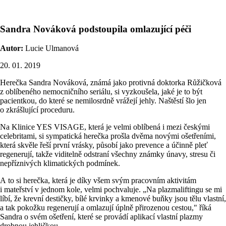
Sandra Nováková podstoupila omlazující péči
Autor:
Lucie Ulmanová
20. 01. 2019
Herečka Sandra Nováková, známá jako protivná doktorka Růžičková
z oblíbeného nemocničního seriálu, si vyzkoušela, jaké je to být
pacientkou, do které se nemilosrdně vrážejí jehly. Naštěstí šlo jen
o zkrášlující proceduru.
Na Klinice YES VISAGE, která je velmi oblíbená i mezi českými
celebritami, si sympatická herečka prošla dvěma novými ošetřeními,
která skvěle řeší první vrásky, působí jako prevence a účinně pleť
regenerují, takže viditelně odstraní všechny známky únavy, stresu či
nepříznivých klimatických podmínek.
A to si herečka, která je díky všem svým pracovním aktivitám
i mateřství v jednom kole, velmi pochvaluje. „Na plazmaliftingu se mi
líbí, že krevní destičky, bílé krvinky a kmenové buňky jsou tělu vlastní,
a tak pokožku regenerují a omlazují úplně přirozenou cestou," říká
Sandra o svém ošetření, které se provádí aplikací vlastní plazmy
drobnou jehličkou.