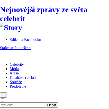
Nejnovější zprávy ze světa
celebrit
Sdílet na Facebooku
Staňte se fanouškem
Celebrity
Móda
Krása
Databáze celebrit
Soutěže
Předplatné
☰