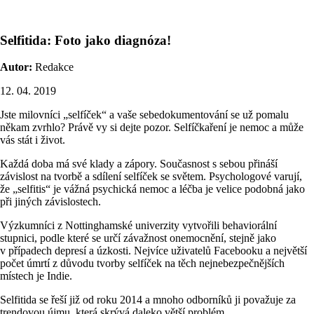
Selfitida: Foto jako diagnóza!
Autor:
Redakce
12. 04. 2019
Jste milovníci „selfíček“ a vaše sebedokumentování se už pomalu
někam zvrhlo? Právě vy si dejte pozor. Selfíčkaření je nemoc a může
vás stát i život.
Každá doba má své klady a zápory. Současnost s sebou přináší
závislost na tvorbě a sdílení selfíček se světem. Psychologové varují,
že „selfitis“ je vážná psychická nemoc a léčba je velice podobná jako
při jiných závislostech.
Výzkumníci z Nottinghamské univerzity vytvořili behaviorální
stupnici, podle které se určí závažnost onemocnění, stejně jako
v případech depresí a úzkosti. Nejvíce uživatelů Facebooku a největší
počet úmrtí z důvodu tvorby selfíček na těch nejnebezpečnějších
místech je Indie.
Selfitida se řeší již od roku 2014 a mnoho odborníků ji považuje za
trendovou újmu, která skrývá daleko větší problém.