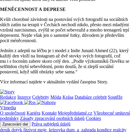
MÉNĚCENNOST A DEPRESE
Kvůli chorobné závislosti na postování svých fotografií na sociálních
sítích zatím na terapii v Čechách nechodí nikdo, přesto mezi mladými
vzrůstá narcisismus, zvýšil se počet sebevražd a mnoho teenagerů trpí
depresemi. Nejde však jen o samotné fotky, důvodem je především
pocit méněcennosti.
Jedním z adeptů na léčbu je i model z Indie Junaid Ahmed (22), který
každý den vloží na Instagram až dvě stovky svých fotografií, což
mu i s focením zabere skoro celý den. „Podle výzkumníků člověku se
selfitidou chybí sebevědomí, proto doufá, že si zlepší sociální
postavení, když sdílí obrázky sebe sama.“
Více informací najdete v aktuálním vydání časopisu Story.
Redakce
Inzerce
Celebrity
Móda
Krása
Databáze celebrit
Soutěže
Vlmedia
O společnosti
Kariéra
Kontakt
Mojepředplatné.cz
Všeobecné smluvní
podmínky
Zásady zpracování osobních údajů
Cookies
Práva subjektů údajů
Zpracování dat
denik
dotyk
fitzivot
moje_krizovka
dum_a_zahrada
kondice
realcity