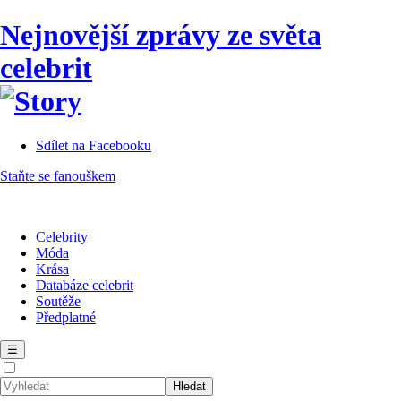
Nejnovější zprávy ze světa
celebrit
Sdílet na Facebooku
Staňte se fanouškem
Celebrity
Móda
Krása
Databáze celebrit
Soutěže
Předplatné
☰