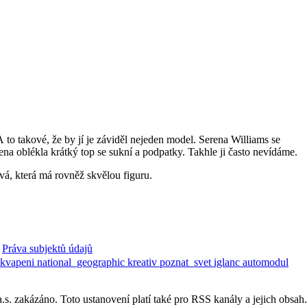
to takové, že by jí je záviděl nejeden model. Serena Williams se
ena oblékla krátký top se sukní a podpatky. Takhle ji často nevídáme.
ová, která má rovněž skvělou figuru.
Práva subjektů údajů
ekvapeni
national_geographic
kreativ
poznat_svet
iglanc
automodul
. zakázáno. Toto ustanovení platí také pro RSS kanály a jejich obsah.