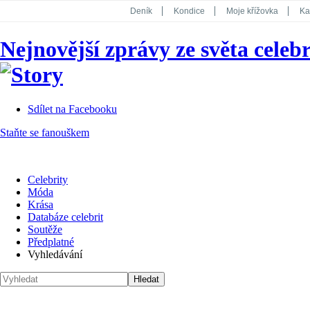
Deník
Kondice
Moje křížovka
Ka
National Geographic
Dotyk
Story
Nejnovější zprávy ze světa celebr
Koktejl
Sdílet na Facebooku
Staňte se fanouškem
Celebrity
Móda
Krása
Databáze celebrit
Soutěže
Předplatné
Vyhledávání