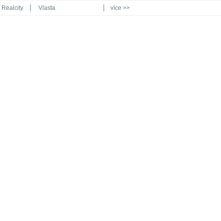
Realcity
Vlasta
více >>
Automodul.cz
Poznat svět