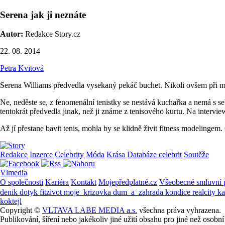
Serena jak ji neznáte
Autor:
Redakce Story.cz
22. 08. 2014
Petra Kvitová
Serena Williams předvedla vysekaný pekáč buchet. Nikoli ovšem při máv
Ne, neděste se, z fenomenální tenistky se nestává kuchařka a nemá s se
tentokrát předvedla jinak, než ji známe z tenisového kurtu. Na intervi
Až jí přestane bavit tenis, mohla by se klidně živit fitness modelingem
Redakce
Inzerce
Celebrity
Móda
Krása
Databáze celebrit
Soutěže
Vlmedia
O společnosti
Kariéra
Kontakt
Mojepředplatné.cz
Všeobecné smluvní
denik
dotyk
fitzivot
moje_krizovka
dum_a_zahrada
kondice
realcity
k
koktejl
Copyright ©
VLTAVA LABE MEDIA a.s.
všechna práva vyhrazena.
Publikování, šíření nebo jakékoliv jiné užití obsahu pro jiné než os