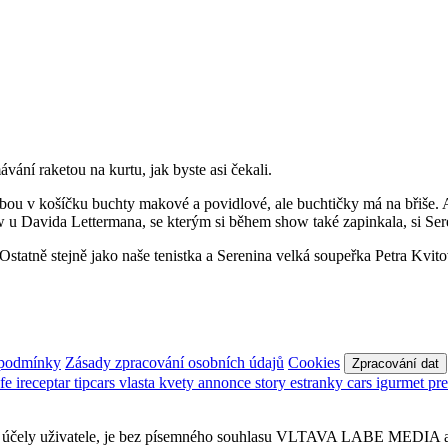
ání raketou na kurtu, jak byste asi čekali.
bou v košíčku buchty makové a povidlové, ale buchtičky má na břiše. A 
ew u Davida Lettermana, se kterým si během show také zapinkala, si Ser
. Ostatně stejně jako naše tenistka a Serenina velká soupeřka Petra Kvit
 podmínky
Zásady zpracování osobních údajů
Cookies
Zpracování dat
afe
ireceptar
tipcars
vlasta
kvety
annonce
story
estranky
cars
igurmet
pr
obní účely uživatele, je bez písemného souhlasu VLTAVA LABE MEDIA a.s