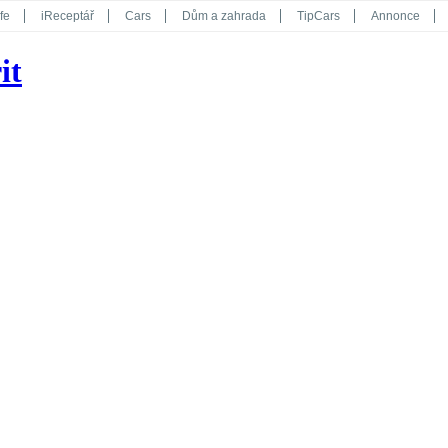
fe
iReceptář
Cars
Dům a zahrada
TipCars
Annonce
Květy
Překvapení
iGurmet
eStránky
Kreativ
iGlanc
it