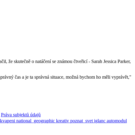
l, že skutečně o natáčení se známou čtveřicí - Sarah Jessica Parker,
l správný čas a je ta správná situace, možná bychom ho měli vyprávět,"
Práva subjektů údajů
ekvapeni
national_geographic
kreativ
poznat_svet
iglanc
automodul