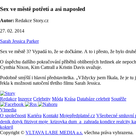
Sex ve městě potřetí a asi naposled
Autor:
Redakce Story.cz
27. 02. 2014
Sarah Jessica Parker
Sex ve městě 3? Vypadá to, že se dočkáme. A to i přesto, že bylo dru
O úspěchu dalšího pokračování příběhů oblíbených hrdinek ale nepochybu
Cynthia Nixon, Kim Cattrall a Kristin Davis uvažuje.
Podobně smýšlí i hlavní představitelka. „Vždycky jsem říkala, že je tu
řekla k možnosti natočení třetího filmu Sarah Jessica.
Redakce
Inzerce
Celebrity
Móda
Krása
Databáze celebrit
Soutěže
Vlmedia
O společnosti
Kariéra
Kontakt
Mojepředplatné.cz
Všeobecné smluvní
denik
dotyk
fitzivot
moje_krizovka
dum_a_zahrada
kondice
realcity
k
koktejl
Copyright ©
VLTAVA LABE MEDIA a.s.
všechna práva vyhrazena.