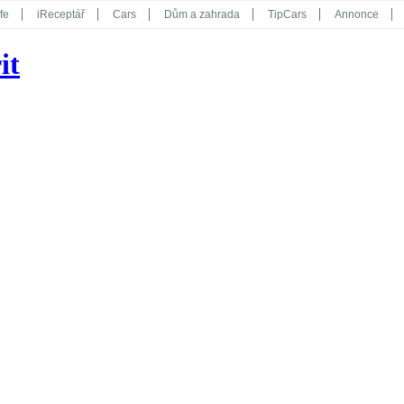
fe
iReceptář
Cars
Dům a zahrada
TipCars
Annonce
Květy
Překvapení
iGurmet
eStránky
Kreativ
iGlanc
it