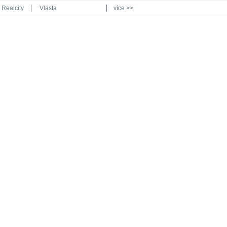
Realcity
Vlasta
více >>
Automodul.cz
Poznat svět