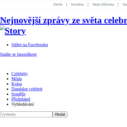
Deník
Kondice
Moje křížovka
Ka
National Geographic
Dotyk
Story
Nejnovější zprávy ze světa celebr
Koktejl
Sdílet na Facebooku
Staňte se fanouškem
Celebrity
Móda
Krása
Databáze celebrit
Soutěže
Předplatné
Vyhledávání