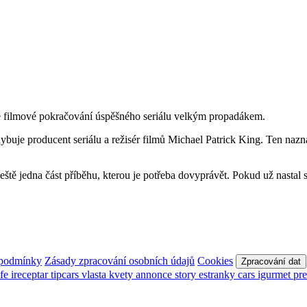
hé filmové pokračování úspěšného seriálu velkým propadákem.
je producent seriálu a režisér filmů Michael Patrick King. Ten naznači
 ještě jedna část příběhu, kterou je potřeba dovyprávět. Pokud už nasta
 podmínky
Zásady zpracování osobních údajů
Cookies
Zpracování dat
afe
ireceptar
tipcars
vlasta
kvety
annonce
story
estranky
cars
igurmet
pr