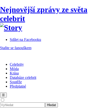
Nejnovější zprávy ze světa
celebrit
Sdílet na Facebooku
Staňte se fanouškem
Celebrity
Móda
Krása
Databáze celebrit
Soutěže
Předplatné
☰