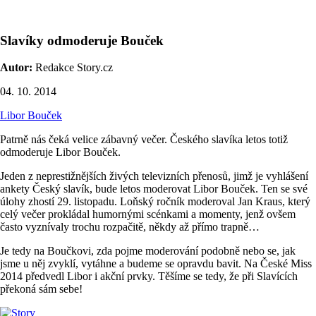
Slavíky odmoderuje Bouček
Autor:
Redakce Story.cz
04. 10. 2014
Libor Bouček
Patrně nás čeká velice zábavný večer. Českého slavíka letos totiž
odmoderuje Libor Bouček.
Jeden z neprestižnějších živých televizních přenosů, jimž je vyhlášení
ankety Český slavík, bude letos moderovat Libor Bouček. Ten se své
úlohy zhostí 29. listopadu. Loňský ročník moderoval Jan Kraus, který
celý večer prokládal humornými scénkami a momenty, jenž ovšem
často vyznívaly trochu rozpačitě, někdy až přímo trapně…
Je tedy na Boučkovi, zda pojme moderování podobně nebo se, jak
jsme u něj zvyklí, vytáhne a budeme se opravdu bavit. Na České Miss
2014 předvedl Libor i akční prvky. Těšíme se tedy, že při Slavících
překoná sám sebe!