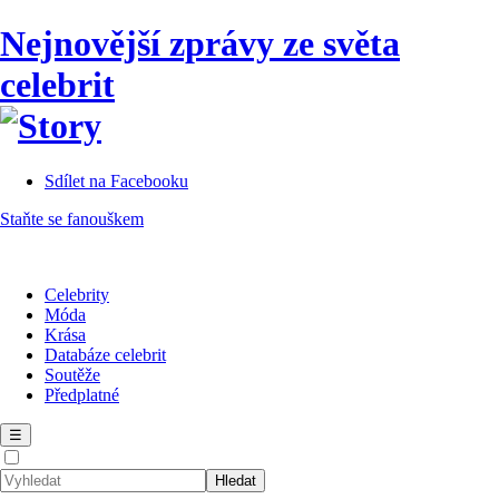
Nejnovější zprávy ze světa
celebrit
Sdílet na Facebooku
Staňte se fanouškem
Celebrity
Móda
Krása
Databáze celebrit
Soutěže
Předplatné
☰