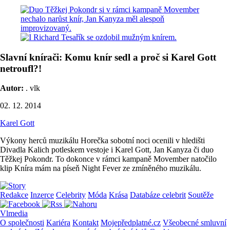
Slavní knírači: Komu knír sedl a proč si Karel Gott
netroufl?!
Autor:
. vlk
02. 12. 2014
Karel Gott
Výkony herců muzikálu Horečka sobotní noci ocenili v hledišti
Divadla Kalich potleskem vestoje i Karel Gott, Jan Kanyza či duo
Těžkej Pokondr. To dokonce v rámci kampaně Movember natočilo
klip Kníra mám na píseň Night Fever ze zmíněného muzikálu.
Redakce
Inzerce
Celebrity
Móda
Krása
Databáze celebrit
Soutěže
Vlmedia
O společnosti
Kariéra
Kontakt
Mojepředplatné.cz
Všeobecné smluvní