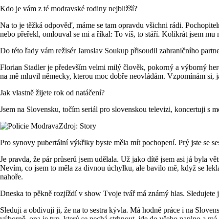
Kdo je vám z té modravské rodiny nejbližší?
Na to je těžká odpověď, máme se tam opravdu všichni rádi. Pochopiteln
nebo přeřekl, omlouval se mi a říkal: To víš, to stáří. Kolikrát jsem mu
Do této řady vám režisér Jaroslav Soukup přisoudil zahraničního partne
Florian Stadler je především velmi milý člověk, pokorný a výborný herec
na mě mluvil německy, kterou moc dobře neovládám. Vzpomínám si, jak j
Jak vlastně žijete rok od natáčení?
Jsem na Slovensku, točím seriál pro slovenskou televizi, koncertuji s 
Zdroj: Story
Pro synovy pubertální výkřiky byste měla mít pochopení. Prý jste se 
Je pravda, že pár průserů jsem udělala. Už jako dítě jsem asi já byla vě
Nevím, co jsem to měla za divnou úchylku, ale bavilo mě, když se lekl
nahoře.
Dneska to pěkně rozjíždí v show Tvoje tvář má známý hlas. Sledujete j
Sleduji a obdivuji ji, že na to sestra kývla. Má hodně práce i na Slove
výborně, ona je typ, který se nechá strhnout, jde do všeho naplno a má 