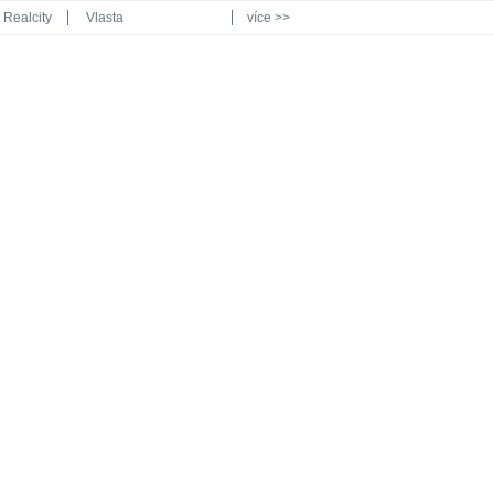
Realcity
Vlasta
více >>
Automodul.cz
Poznat svět