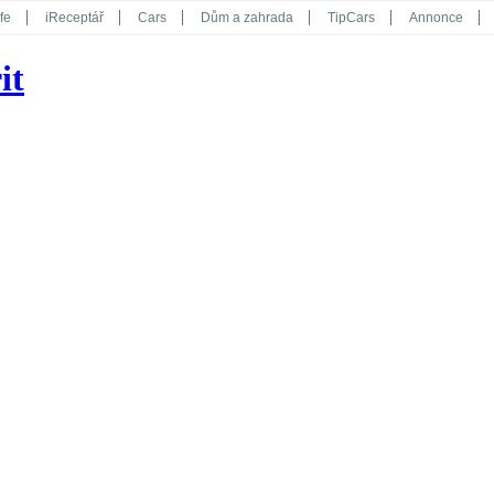
fe
iReceptář
Cars
Dům a zahrada
TipCars
Annonce
Květy
Překvapení
iGurmet
eStránky
Kreativ
iGlanc
it