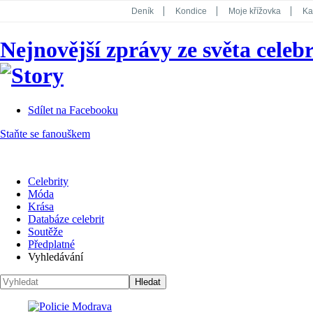
Deník
Kondice
Moje křížovka
Ka
National Geographic
Dotyk
Story
Nejnovější zprávy ze světa celebr
Koktejl
Sdílet na Facebooku
Staňte se fanouškem
Celebrity
Móda
Krása
Databáze celebrit
Soutěže
Předplatné
Vyhledávání