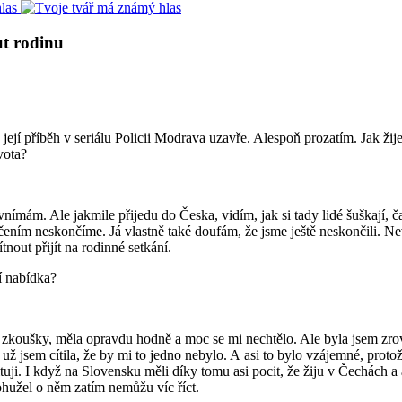
t rodinu
ejí příběh v seriálu Policii Modrava uzavře. Alespoň prozatím. Jak žij
vota?
mám. Ale jakmile přijedu do Česka, vidím, jak si tady lidé šuškají, čast
atáčením neskončíme. Já vlastně také doufám, že jsme ještě neskončili. 
tnout přijít na rodinné setkání.
ní nabídka?
zkoušky, měla opravdu hodně a moc se mi nechtělo. Ale byla jsem zrovn
už jsem cítila, že by mi to jedno nebylo. A asi to bylo vzájemné, protož
ituji. I když na Slovensku měli díky tomu asi pocit, že žiju v Čechách 
ohužel o něm zatím nemůžu víc říct.