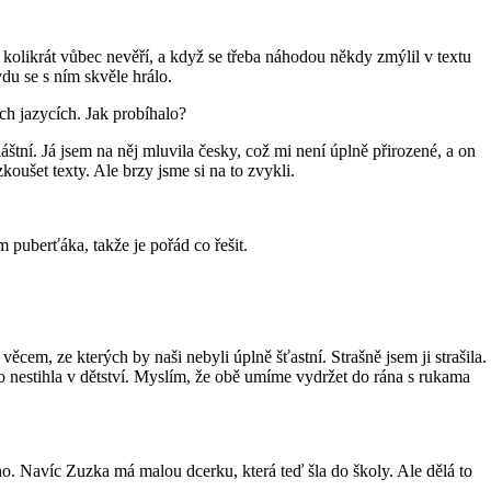
kolikrát vůbec nevěří, a když se třeba náhodou někdy zmýlil v textu
vdu se s ním skvěle hrálo.
ch jazycích. Jak probíhalo?
štní. Já jsem na něj mluvila česky, což mi není úplně přirozené, a on
oušet texty. Ale brzy jsme si na to zvykli.
 puberťáka, takže je pořád co řešit.
ěcem, ze kterých by naši nebyli úplně šťastní. Strašně jsem ji strašila.
co nestihla v dětství. Myslím, že obě umíme vydržet do rána s rukama
ého. Navíc Zuzka má malou dcerku, která teď šla do školy. Ale dělá to