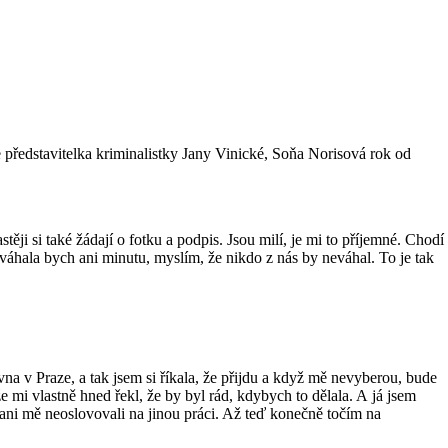
e představitelka kriminalistky Jany Vinické, Soňa Norisová rok od
ěji si také žádají o fotku a podpis. Jsou milí, je mi to příjemné. Chodí
Neváhala bych ani minutu, myslím, že nikdo z nás by neváhal. To je tak
a v Praze, a tak jsem si říkala, že přijdu a když mě nevyberou, bude
e mi vlastně hned řekl, že by byl rád, kdybych to dělala. A já jsem
a ani mě neoslovovali na jinou práci. Až teď konečně točím na