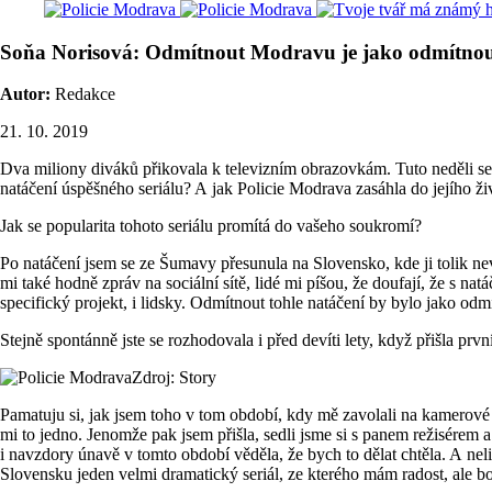
Soňa Norisová: Odmítnout Modravu je jako odmítnou
Autor:
Redakce
21. 10. 2019
Dva miliony diváků přikovala k televizním obrazovkám. Tuto neděli se j
natáčení úspěšného seriálu? A jak Policie Modrava zasáhla do jejího ži
Jak se popularita tohoto seriálu promítá do vašeho soukromí?
Po natáčení jsem se ze Šumavy přesunula na Slovensko, kde ji tolik nevní
mi také hodně zpráv na sociální sítě, lidé mi píšou, že doufají, že s n
specifický projekt, i lidsky. Odmítnout tohle natáčení by bylo jako odmí
Stejně spontánně jste se rozhodovala i před devíti lety, když přišla prv
Zdroj: Story
Pamatuju si, jak jsem toho v tom období, kdy mě zavolali na kamerové 
mi to jedno. Jenomže pak jsem přišla, sedli jsme si s panem režisérem a 
i navzdory únavě v tomto období věděla, že bych to dělat chtěla. A nel
Slovensku jeden velmi dramatický seriál, ze kterého mám radost, ale b