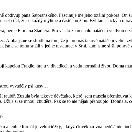
ě obdivuji pana Satoranského. Fascinuje mě jeho totální pokora. On si 
 musela říct, že se každý mýlíme a častěji než on. Byl fantastický a opra
ra, herce Floriana Stadlera. Pro vás to znamenalo natáčení ve dvou cizí
. A oba jsme se shodli na tom, že je pro nás takové natáčení velmi zvlá
sme se tomu smáli v jedné restauraci v Srní, kam jsme si šli poprvé zk
mojí kapelou Fragile, hraju v divadlech a vedu normální život. Doma mám
sestrou vyváděly psí kusy…
tší raubíř. Zuzula byla takové děvčátko, které jsem musela přemlouvat k v
a. Užila si se mnou, chuděra. Pak se to ale nějak přehouplo. Dohnala, 
i?
nsku a tenhle formát je velmi těžký, i když člověk zrovna nedělá nic jin
z toho radost.