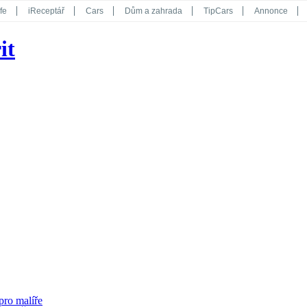
fe
iReceptář
Cars
Dům a zahrada
TipCars
Annonce
Květy
Překvapení
iGurmet
eStránky
Kreativ
iGlanc
it