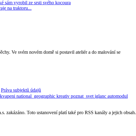
spěchy. Ve svém novém domě si postavil ateliér a do malování se
Práva subjektů údajů
ekvapeni
national_geographic
kreativ
poznat_svet
iglanc
automodul
. zakázáno. Toto ustanovení platí také pro RSS kanály a jejich obsah.