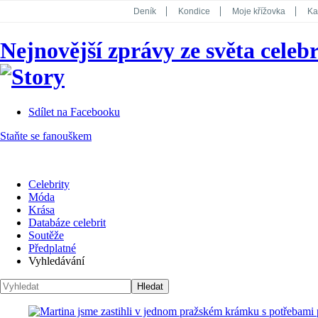
Deník
Kondice
Moje křížovka
Ka
National Geographic
Dotyk
Story
Nejnovější zprávy ze světa celebr
Koktejl
Sdílet na Facebooku
Staňte se fanouškem
Celebrity
Móda
Krása
Databáze celebrit
Soutěže
Předplatné
Vyhledávání