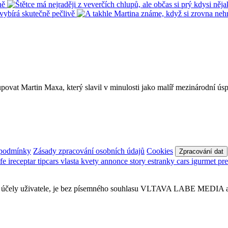
kupovat Martin Maxa, který slavil v minulosti jako malíř mezinárodní ú
 podmínky
Zásady zpracování osobních údajů
Cookies
Zpracování dat
afe
ireceptar
tipcars
vlasta
kvety
annonce
story
estranky
cars
igurmet
pr
obní účely uživatele, je bez písemného souhlasu VLTAVA LABE MEDIA a.s