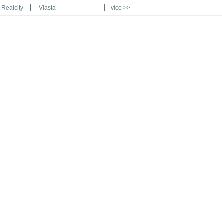
Realcity
Vlasta
více >>
Automodul.cz
Poznat svět