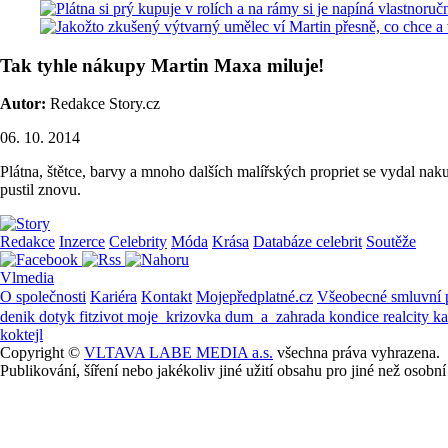
Tak tyhle nákupy Martin Maxa miluje!
Autor:
Redakce Story.cz
06. 10. 2014
Plátna, štětce, barvy a mnoho dalších malířských propriet se vydal na
pustil znovu.
Redakce
Inzerce
Celebrity
Móda
Krása
Databáze celebrit
Soutěže
Vlmedia
O společnosti
Kariéra
Kontakt
Mojepředplatné.cz
Všeobecné smluvní
denik
dotyk
fitzivot
moje_krizovka
dum_a_zahrada
kondice
realcity
k
koktejl
Copyright ©
VLTAVA LABE MEDIA a.s.
všechna práva vyhrazena.
Publikování, šíření nebo jakékoliv jiné užití obsahu pro jiné než os