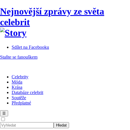
Nejnovější zprávy ze světa
celebrit
Sdílet na Facebooku
Staňte se fanouškem
Celebrity
Móda
Krása
Databáze celebrit
Soutěže
Předplatné
☰