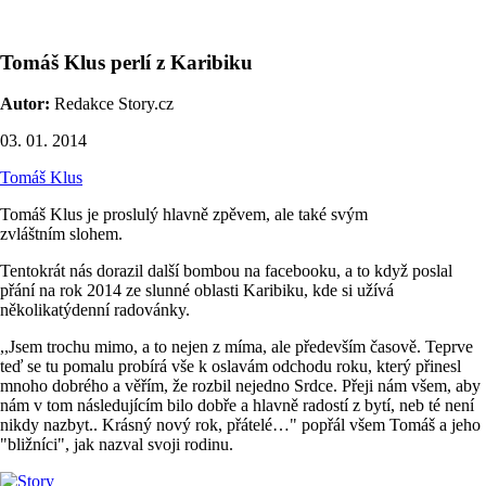
Tomáš Klus perlí z Karibiku
Autor:
Redakce Story.cz
03. 01. 2014
Tomáš Klus
Tomáš Klus je proslulý hlavně zpěvem, ale také svým
zvláštním slohem.
Tentokrát nás dorazil další bombou na facebooku, a to když poslal
přání na rok 2014 ze slunné oblasti Karibiku, kde si užívá
několikatýdenní radovánky.
,,Jsem trochu mimo, a to nejen z míma, ale především časově. Teprve
teď se tu pomalu probírá vše k oslavám odchodu roku, který přinesl
mnoho dobrého a věřím, že rozbil nejedno Srdce. Přeji nám všem, aby
nám v tom následujícím bilo dobře a hlavně radostí z bytí, neb té není
nikdy nazbyt.. Krásný nový rok, přátelé…" popřál všem Tomáš a jeho
"bližníci", jak nazval svoji rodinu.