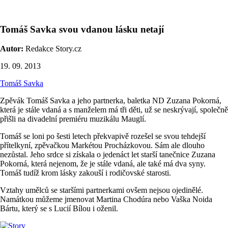
Tomáš Savka svou vdanou lásku netají
Autor:
Redakce Story.cz
19. 09. 2013
Tomáš Savka
Zpěvák Tomáš Savka a jeho partnerka, baletka ND Zuzana Pokorná,
která je stále vdaná a s manželem má tři děti, už se neskrývají, společně
přišli na divadelní premiéru muzikálu Mauglí.
Tomáš se loni po šesti letech překvapivě rozešel se svou tehdejší
přítelkyní, zpěvačkou Markétou Procházkovou. Sám ale dlouho
nezůstal. Jeho srdce si získala o jedenáct let starší tanečnice Zuzana
Pokorná, která nejenom, že je stále vdaná, ale také má dva syny.
Tomáš tudíž krom lásky zakouší i rodičovské starosti.
Vztahy umělců se staršími partnerkami ovšem nejsou ojedinělé.
Namátkou můžeme jmenovat Martina Chodúra nebo Vaška Noida
Bártu, který se s Lucií Bílou i oženil.