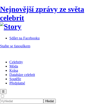
Nejnovější zprávy ze světa
celebrit
Sdílet na Facebooku
Staňte se fanouškem
Celebrity
Móda
Krása
Databáze celebrit
Soutěže
Předplatné
☰