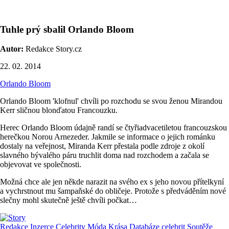
Tuhle prý sbalil Orlando Bloom
Autor:
Redakce Story.cz
22. 02. 2014
Orlando Bloom
Orlando Bloom 'klofnul' chvíli po rozchodu se svou ženou Mirandou
Kerr sličnou blonďatou Francouzku.
Herec Orlando Bloom údajně randí se čtyřiadvacetiletou francouzskou
herečkou Norou Arnezeder. Jakmile se informace o jejich románku
dostaly na veřejnost, Miranda Kerr přestala podle zdroje z okolí
slavného bývalého páru truchlit doma nad rozchodem a začala se
objevovat ve společnosti.
Možná chce ale jen někde narazit na svého ex s jeho novou přítelkyní
a vychrstnout mu šampaňské do obličeje. Protože s předváděním nové
slečny mohl skutečně ještě chvíli počkat…
Redakce
Inzerce
Celebrity
Móda
Krása
Databáze celebrit
Soutěže