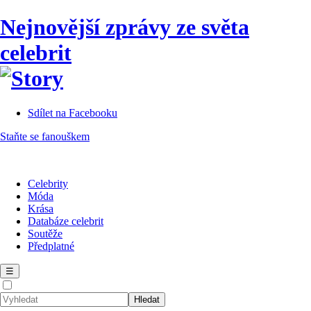
Nejnovější zprávy ze světa
celebrit
Sdílet na Facebooku
Staňte se fanouškem
Celebrity
Móda
Krása
Databáze celebrit
Soutěže
Předplatné
☰