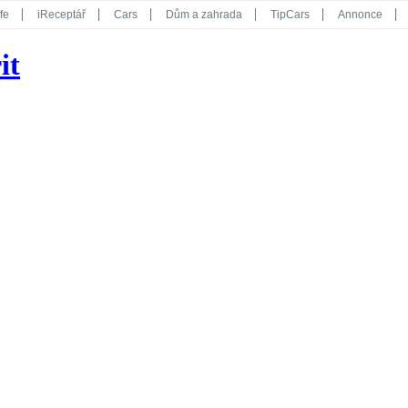
fe
iReceptář
Cars
Dům a zahrada
TipCars
Annonce
Květy
Překvapení
iGurmet
eStránky
Kreativ
iGlanc
it