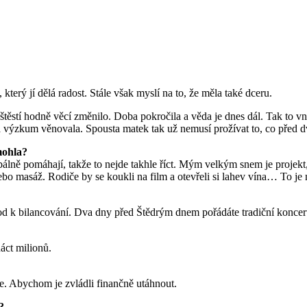
terý jí dělá radost. Stále však myslí na to, že měla také dceru.
štěstí hodně věcí změnilo. Doba pokročila a věda je dnes dál. Tak to vn
 výzkum věnovala. Spousta matek tak už nemusí prožívat to, co před dv
mohla?
lně pomáhají, takže to nejde takhle říct. Mým velkým snem je projekt, 
o masáž. Rodiče by se koukli na film a otevřeli si lahev vína… To je m
důvod k bilancování. Dva dny před Štědrým dnem pořádáte tradiční koncer
áct milionů.
e. Abychom je zvládli finančně utáhnout.
?