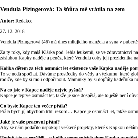
Vendula Pizingerová: Ta šňůra mě vrátila na zem
Autor:
Redakce
27. 12. 2018
Vendula Pizingerová (46) má dnes milujícího manžela a syna v pubertě, k
Za ty roky, kdy malá Klárka pod- lehla leukemii, se ve zdravotnictví na
zásluhou Kapky naděje a peněz, které Vendula coby její prezidentka na
Kolika dětem za těch osmnáct let existence vaše Kapka naděje po
To se nedá spočítat. Dáváme prostředky do vědy a výzkumu, které globá
rodiče, kde by si moli odpočinout. Maminky by si dopřály kadeřníka neb
Na co jste v Kapce naděje nejvíc pyšná?
Kapce je teprve osmnáct let, takže je sice dospělá, ale to ještě není 
Co byste Kapce ten večer přála?
Přála bych jí, abychom trhli rekord… Kapce je osmnáct let, takže osmn
Jaké je vaše pracovní přání?
Aby se nám podařilo uspokojit veškeré projekty, které s Kapkou dělám
Hodně jste se rozšířili – v kolika nemocnicích dnes Kapka pomáhá