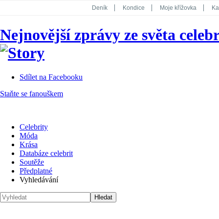
Deník
Kondice
Moje křížovka
Ka
National Geographic
Dotyk
Story
Nejnovější zprávy ze světa celebr
Koktejl
Sdílet na Facebooku
Staňte se fanouškem
Celebrity
Móda
Krása
Databáze celebrit
Soutěže
Předplatné
Vyhledávání