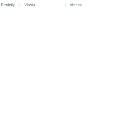
Realcity
Vlasta
více >>
Automodul.cz
Poznat svět