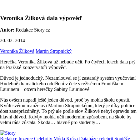
Veronika Žilková dala výpověď
Autor:
Redakce Story.cz
20. 02. 2014
Veronika Žilková
Martin Stropnický
Herečka Veronika Žilková už nebude učit. Po čtyřech letech dala prý
na Pražské konzervatoři výpověď.
Důvod je jednoduchý. Nezamlouval se jí zastaralý systém vyučování
Hudebně dramatického oddělení v čele s režisérem Františkem
Laurinem – otcem herečky Sabiny Laurinové.
Nás ovšem napadl ještě jeden důvod, proč by mohla školu opustit.
Kvůli svému manželovi Martinu Stropnickému, který je díky politice
dost zaneprázdněný. To prý ale podle slov Žilkové nebyl opravdu ten
hlavní důvod. Kdyby mohla učit moderním způsobem, na škole by
velmi ráda zůstala. Škoda… hlavně pro studenty…
Redakce
Inzerce
Celebrity
Móda
Krása
Databáze celebrit
Soutěže