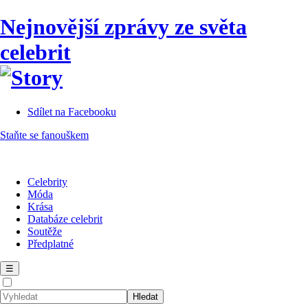
Nejnovější zprávy ze světa
celebrit
Sdílet na Facebooku
Staňte se fanouškem
Celebrity
Móda
Krása
Databáze celebrit
Soutěže
Předplatné
☰