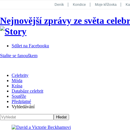
Deník
Kondice
Moje křížovka
Ka
National Geographic
Dotyk
Story
Nejnovější zprávy ze světa celebr
Koktejl
Sdílet na Facebooku
Staňte se fanouškem
Celebrity
Móda
Krása
Databáze celebrit
Soutěže
Předplatné
Vyhledávání