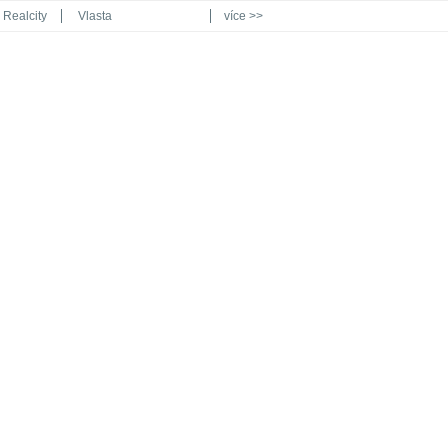
Realcity
Vlasta
více >>
Automodul.cz
Poznat svět