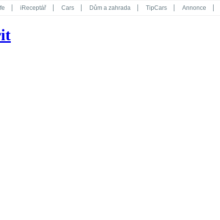
fe
iReceptář
Cars
Dům a zahrada
TipCars
Annonce
Květy
Překvapení
iGurmet
eStránky
Kreativ
iGlanc
it