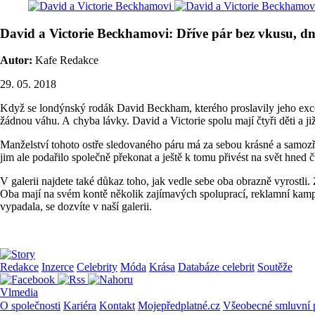
David a Victorie Beckhamovi: Dříve pár bez vkusu, dn
Autor:
Kafe Redakce
29. 05. 2018
Když se londýnský rodák David Beckham, kterého proslavily jeho excel
žádnou váhu. A chyba lávky. David a Victorie spolu mají čtyři děti a ji
Manželství tohoto ostře sledovaného páru má za sebou krásné a samozře
jim ale podařilo společně překonat a ještě k tomu přivést na svět hned
V galerii najdete také důkaz toho, jak vedle sebe oba obrazně vyrostli.
Oba mají na svém kontě několik zajímavých spoluprací, reklamní kampa
vypadala, se dozvíte v naší galerii.
Redakce
Inzerce
Celebrity
Móda
Krása
Databáze celebrit
Soutěže
Vlmedia
O společnosti
Kariéra
Kontakt
Mojepředplatné.cz
Všeobecné smluvní