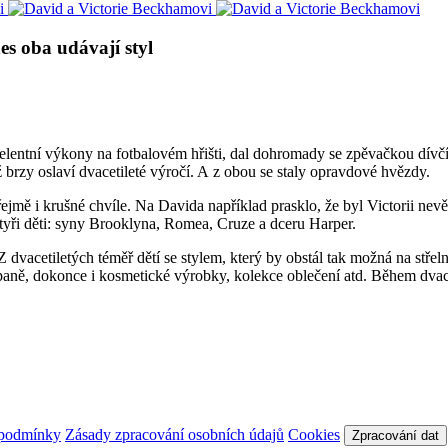
es oba udávají styl
entní výkony na fotbalovém hřišti, dal dohromady se zpěvačkou dívčí s
ž brzy oslaví dvacetileté výročí. A z obou se staly opravdové hvězdy.
jmě i krušné chvíle. Na Davida například prasklo, že byl Victorii nevě
 čtyři děti: syny Brooklyna, Romea, Cruze a dceru Harper.
 Z dvacetiletých téměř dětí se stylem, který by obstál tak možná na stř
ně, dokonce i kosmetické výrobky, kolekce oblečení atd. Během dvaceti
 podmínky
Zásady zpracování osobních údajů
Cookies
Zpracování dat