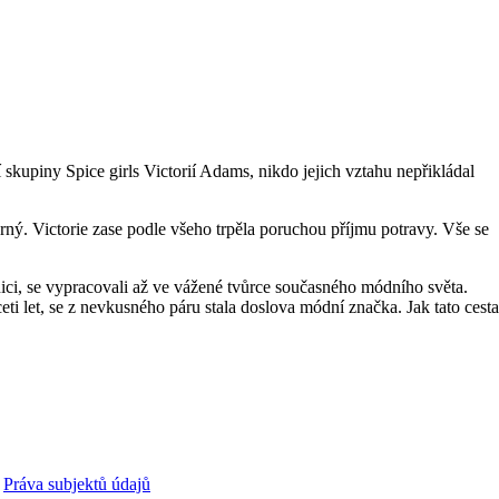
kupiny Spice girls Victorií Adams, nikdo jejich vztahu nepřikládal
rný. Victorie zase podle všeho trpěla poruchou příjmu potravy. Vše se
elnici, se vypracovali až ve vážené tvůrce současného módního světa.
 let, se z nevkusného páru stala doslova módní značka. Jak tato cesta
Práva subjektů údajů