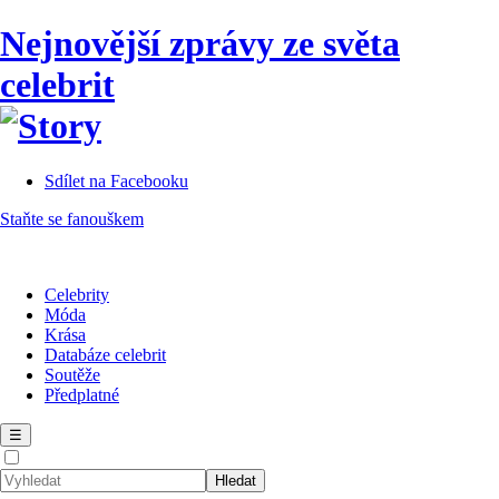
Nejnovější zprávy ze světa
celebrit
Sdílet na Facebooku
Staňte se fanouškem
Celebrity
Móda
Krása
Databáze celebrit
Soutěže
Předplatné
☰