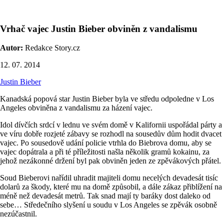
Vrhač vajec Justin Bieber obviněn z vandalismu
Autor:
Redakce Story.cz
12. 07. 2014
Justin Bieber
Kanadská popová star Justin Bieber byla ve středu odpoledne v Los
Angeles obviněna z vandalismu za házení vajec.
Idol dívčích srdcí v lednu ve svém domě v Kalifornii uspořádal párty a
ve víru dobře rozjeté zábavy se rozhodl na sousedův dům hodit dvacet
vajec. Po sousedově udání policie vtrhla do Biebrova domu, aby se
vajec dopátrala a při té příležitosti našla několik gramů kokainu, za
jehož nezákonné držení byl pak obviněn jeden ze zpěvákových přátel.
Soud Bieberovi nařídil uhradit majiteli domu necelých devadesát tisíc
dolarů za škody, které mu na domě způsobil, a dále zákaz přiblížení na
méně než devadesát metrů. Tak snad mají ty baráky dost daleko od
sebe… Středečního slyšení u soudu v Los Angeles se zpěvák osobně
nezúčastnil.