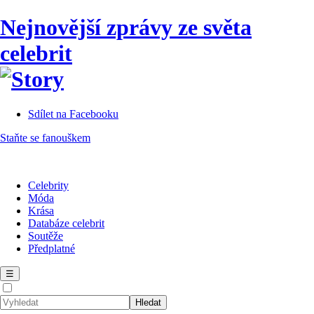
Nejnovější zprávy ze světa
celebrit
Sdílet na Facebooku
Staňte se fanouškem
Celebrity
Móda
Krása
Databáze celebrit
Soutěže
Předplatné
☰