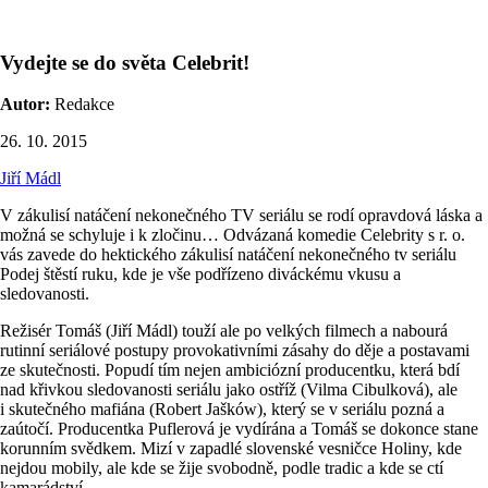
Vydejte se do světa Celebrit!
Autor:
Redakce
26. 10. 2015
Jiří Mádl
V zákulisí natáčení nekonečného TV seriálu se rodí opravdová láska a
možná se schyluje i k zločinu… Odvázaná komedie Celebrity s r. o.
vás zavede do hektického zákulisí natáčení nekonečného tv seriálu
Podej štěstí ruku, kde je vše podřízeno diváckému vkusu a
sledovanosti.
Režisér Tomáš (Jiří Mádl) touží ale po velkých filmech a nabourá
rutinní seriálové postupy provokativními zásahy do děje a postavami
ze skutečnosti. Popudí tím nejen ambiciózní producentku, která bdí
nad křivkou sledovanosti seriálu jako ostříž (Vilma Cibulková), ale
i skutečného mafiána (Robert Jašków), který se v seriálu pozná a
zaútočí. Producentka Puflerová je vydírána a Tomáš se dokonce stane
korunním svědkem. Mizí v zapadlé slovenské vesničce Holiny, kde
nejdou mobily, ale kde se žije svobodně, podle tradic a kde se ctí
kamarádství.