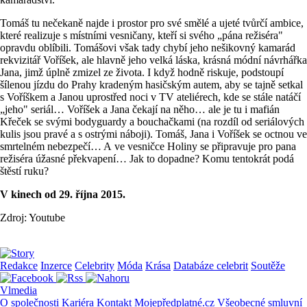
Tomáš tu nečekaně najde i prostor pro své smělé a ujeté tvůrčí ambice,
které realizuje s místními vesničany, kteří si svého „pána režiséra"
opravdu oblíbili. Tomášovi však tady chybí jeho nešikovný kamarád
rekvizitář Voříšek, ale hlavně jeho velká láska, krásná módní návrhářka
Jana, jimž úplně zmizel ze života. I když hodně riskuje, podstoupí
šílenou jízdu do Prahy kradeným hasičským autem, aby se tajně setkal
s Voříškem a Janou uprostřed noci v TV ateliérech, kde se stále natáčí
„jeho" seriál… Voříšek a Jana čekají na něho… ale je tu i mafián
Křeček se svými bodyguardy a bouchačkami (na rozdíl od seriálových
kulis jsou pravé a s ostrými náboji). Tomáš, Jana i Voříšek se octnou ve
smrtelném nebezpečí… A ve vesničce Holiny se připravuje pro pana
režiséra úžasné překvapení… Jak to dopadne? Komu tentokrát podá
štěstí ruku?
V kinech od 29. října 2015.
Zdroj: Youtube
Redakce
Inzerce
Celebrity
Móda
Krása
Databáze celebrit
Soutěže
Vlmedia
O společnosti
Kariéra
Kontakt
Mojepředplatné.cz
Všeobecné smluvní