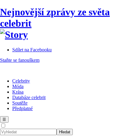
Nejnovější zprávy ze světa
celebrit
Sdílet na Facebooku
Staňte se fanouškem
Celebrity
Móda
Krása
Databáze celebrit
Soutěže
Předplatné
☰