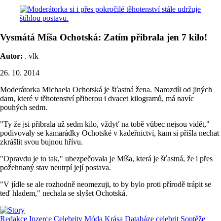
Vysmátá Míša Ochotská: Zatím přibrala jen 7 kilo!
Autor:
. vlk
26. 10. 2014
Moderátorka Michaela Ochotská je šťastná žena. Narozdíl od jiných
dam, které v těhotenství přiberou i dvacet kilogramů, má navíc
pouhých sedm.
"Ty že jsi přibrala už sedm kilo, vždyť na tobě vůbec nejsou vidět,"
podivovaly se kamarádky Ochotské v kadeřnictví, kam si přišla nechat
zkrášlit svou bujnou hřívu.
"Opravdu je to tak," ubezpečovala je Míša, která je šťastná, že i přes
požehnaný stav neutrpí její postava.
"V jídle se ale rozhodně neomezuji, to by bylo proti přírodě trápit se
teď hladem," nechala se slyšet Ochotská.
Redakce
Inzerce
Celebrity
Móda
Krása
Databáze celebrit
Soutěže