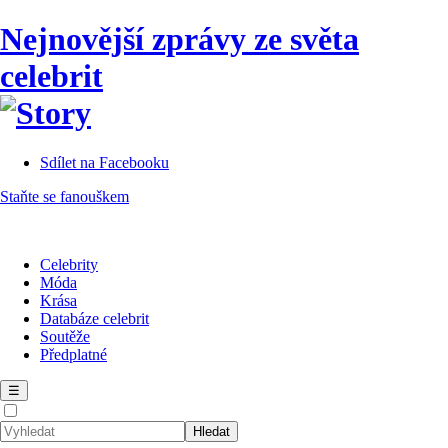
Nejnovější zprávy ze světa
celebrit
Sdílet na Facebooku
Staňte se fanouškem
Celebrity
Móda
Krása
Databáze celebrit
Soutěže
Předplatné
☰