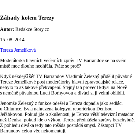
Záhady kolem Terezy
Autor:
Redakce Story.cz
15. 08. 2014
Tereza Jemelíková
Moderátorka hlavních večerních zpráv TV Barrandov se na svém
místě moc dlouho neohřála. Ptáte se proč?
Když někdejší šéf TV Barrandov Vladimír Železný přidělil půvabné
Tereze Jemelíkové post moderátorky hlavní zpravodajské relace,
nebylo to až takové překvapení. Stejný tah provedl kdysi na Nově
s neméně půvabnou Lucií Borhyovou a diváci si ji velmi oblíbili.
Jenomže Železný z funkce odešel a Tereza dopadla jako sedláci
u Chlumce. Byla nahrazena kolegyní reportérkou Denisou
Jeřábkovou. Pokud jde o zkušenosti, je Tereza větší televizní matador
než Denisa, pokud jde o výkon, Tereza přednášela zprávy bezchybně.
Z pohledu diváka tedy tato rošáda postrádá smysl. Zástupci TV
Barrandov celou věc nekomentují.