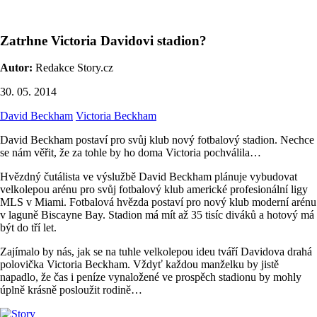
Zatrhne Victoria Davidovi stadion?
Autor:
Redakce Story.cz
30. 05. 2014
David Beckham
Victoria Beckham
David Beckham postaví pro svůj klub nový fotbalový stadion. Nechce
se nám věřit, že za tohle by ho doma Victoria pochválila…
Hvězdný čutálista ve výslužbě David Beckham plánuje vybudovat
velkolepou arénu pro svůj fotbalový klub americké profesionální ligy
MLS v Miami. Fotbalová hvězda postaví pro nový klub moderní arénu
v laguně Biscayne Bay. Stadion má mít až 35 tisíc diváků a hotový má
být do tří let.
Zajímalo by nás, jak se na tuhle velkolepou ideu tváří Davidova drahá
polovička Victoria Beckham. Vždyť každou manželku by jistě
napadlo, že čas i peníze vynaložené ve prospěch stadionu by mohly
úplně krásně posloužit rodině…