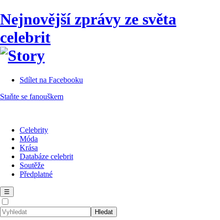
Nejnovější zprávy ze světa
celebrit
Sdílet na Facebooku
Staňte se fanouškem
Celebrity
Móda
Krása
Databáze celebrit
Soutěže
Předplatné
☰