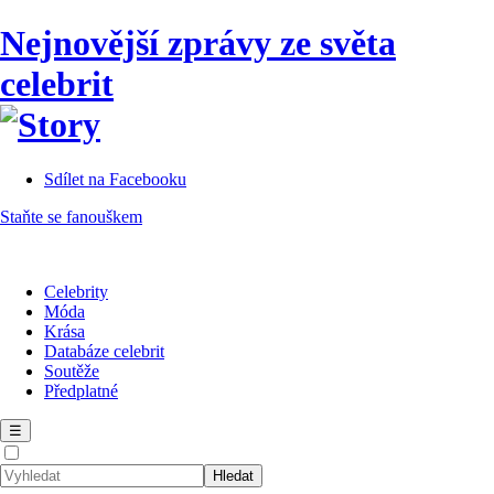
Nejnovější zprávy ze světa
celebrit
Sdílet na Facebooku
Staňte se fanouškem
Celebrity
Móda
Krása
Databáze celebrit
Soutěže
Předplatné
☰