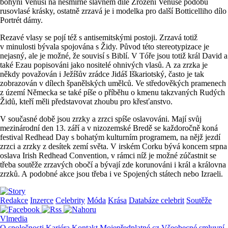
bohyni Venuši na nesmírně slavném díle Zrození Venuše podobu
rusovlasé krásky, ostatně zrzavá je i modelka pro další Botticelliho dílo
Portrét dámy.
Rezavé vlasy se pojí též s antisemitskými postoji. Zrzavá totiž
v minulosti bývala spojována s Židy. Původ této stereotypizace je
nejasný, ale je možné, že souvisí s Biblí. V Tóře jsou totiž král David a
také Ezau popisováni jako nositelé ohnivých vlasů. A za zrzka je
někdy považován i Ježíšův zrádce Jidáš Iškariotský, často je tak
zobrazován v dílech španělských umělců. Ve středověkých pramenech
z území Německa se také píše o příběhu o kmenu takzvaných Rudých
Židů, kteří měli představovat zhoubu pro křesťanstvo.
V současné době jsou zrzky a zrzci spíše oslavováni. Mají svůj
mezinárodní den 13. září a v nizozemské Bredě se každoročně koná
festival Redhead Day s bohatým kulturním programem, na nějž jezdí
zrzci a zrzky z desítek zemí světa. V irském Corku bývá koncem srpna
oslava Irish Redhead Convention, v rámci níž je možné zúčastnit se
třeba soutěže zrzavých obočí a bývají zde korunováni i král a královna
zrzků. A podobné akce jsou třeba i ve Spojených státech nebo Izraeli.
Redakce
Inzerce
Celebrity
Móda
Krása
Databáze celebrit
Soutěže
Vlmedia
O společnosti
Kariéra
Kontakt
Mojepředplatné.cz
Všeobecné smluvní