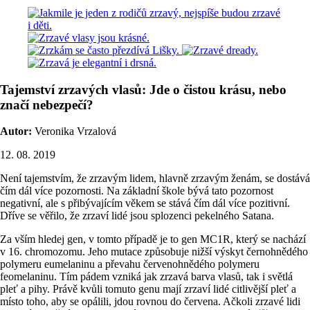
Tajemství zrzavých vlasů: Jde o čistou krásu, nebo
značí nebezpečí?
Autor:
Veronika Vrzalová
12. 08. 2019
Není tajemstvím, že zrzavým lidem, hlavně zrzavým ženám, se dostává
čím dál více pozornosti. Na základní škole bývá tato pozornost
negativní, ale s přibývajícím věkem se stává čím dál více pozitivní.
Dříve se věřilo, že zrzaví lidé jsou splozenci pekelného Satana.
Za vším hledej gen, v tomto případě je to gen MC1R, který se nachází
v 16. chromozomu. Jeho mutace způsobuje nižší výskyt černohnědého
polymeru eumelaninu a převahu červenohnědého polymeru
feomelaninu. Tím pádem vzniká jak zrzavá barva vlasů, tak i světlá
pleť a pihy. Právě kvůli tomuto genu mají zrzaví lidé citlivější pleť a
místo toho, aby se opálili, jdou rovnou do červena. Ačkoli zrzavé lidi