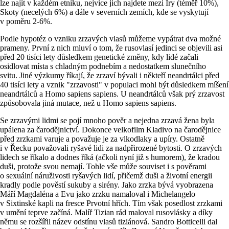
lze najít v každém etniku, nejvíce jich najdete mezi Iry (téměř 10%),
Skoty (necelých 6%) a dále v severních zemích, kde se vyskytují
v poměru 2-6%.
Podle hypotéz o vzniku zrzavých vlasů můžeme vypátrat dva možné
prameny. První z nich mluví o tom, že rusovlasí jedinci se objevili asi
před 20 tisíci lety důsledkem genetické změny, kdy lidé začali
osidlovat místa s chladným podnebím a nedostatkem slunečního
svitu. Jiné výzkumy říkají, že zrzaví bývali i někteří neandrtálci před
40 tisíci lety a vznik "zrzavosti" v populaci mohl být důsledkem míšení
neandrtálců a Homo sapiens sapiens. U neandrtálců však prý zrzavost
způsobovala jiná mutace, než u Homo sapiens sapiens.
Se zrzavými lidmi se pojí mnoho pověr a nejedna zrzavá žena byla
upálena za čarodějnictví. Dokonce velkofilm Kladivo na čarodějnice
před zrzkami varuje a považuje je za vlkodlaky a upíry. Ostatně
i v Řecku považovali ryšavé lidi za nadpřirozené bytosti. O zrzavých
lidech se říkalo a dodnes říká (ačkoli nyní již s humorem), že kradou
duši, protože svou nemají. Tohle vše může souviset i s pověrami
o sexuální náruživosti ryšavých lidí, přičemž duši a životní energii
kradly podle pověstí sukuby a sirény. Jako zrzka bývá vyobrazena
Máří Magdaléna a Evu jako zrzku namaloval i Michelangelo
v Sixtinské kapli na fresce Prvotní hřích. Tím však posedlost zrzkami
v umění teprve začíná. Malíř Tizian rád maloval rusovlásky a díky
němu se rozšířil název odstínu vlasů tiziánová. Sandro Botticelli dal