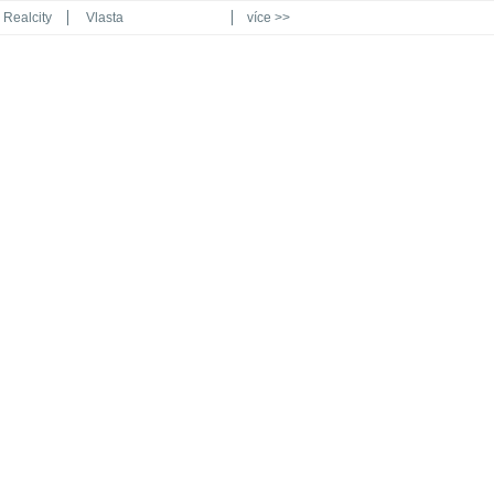
Realcity
Vlasta
více >>
Automodul.cz
Poznat svět