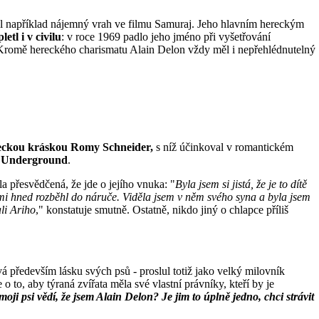
byl například nájemný vrah ve filmu Samuraj. Jeho hlavním hereckým
etl i v civilu
: v roce 1969 padlo jeho jméno při vyšetřování
). Kromě hereckého charismatu Alain Delon vždy měl i nepřehlédnutelný
ěmeckou kráskou Romy Schneider,
s níž účinkoval v romantickém
t Underground
.
a přesvědčená, že jde o jejího vnuka: "
Byla jsem si jistá, že je to dítě
mi hned rozběhl do náruče. Viděla jsem v něm svého syna a byla jsem
li Ariho
," konstatuje smutně. Ostatně, nikdo jiný o chlapce příliš
á především lásku svých psů - proslul totiž jako velký milovník
o to, aby týraná zvířata měla své vlastní právníky, kteří by je
e moji psi vědí, že jsem Alain Delon? Je jim to úplně jedno, chci strávit