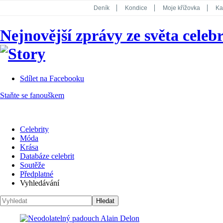
Deník
Kondice
Moje křížovka
Ka
National Geographic
Dotyk
Story
Nejnovější zprávy ze světa celebr
Koktejl
Sdílet na Facebooku
Staňte se fanouškem
Celebrity
Móda
Krása
Databáze celebrit
Soutěže
Předplatné
Vyhledávání