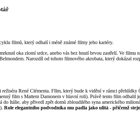
otář
klu filmů, který odhalí i méně známé filmy jeho kariéry.
knutí oka zlomí srdce, anebo vás bez hnutí brvou zastřelí. Ve filmu na
m Belmondem. Narozdíl od tohoto filmového akrobata, který dokázal ro
 režiséra René Clémenta. FIlm, který bude k vidění v rámci přehlídky 
jmenný film s Mattem Damonem v hlavní roli). Právě tento film odhalil
do Itálie, aby přivedl zpět domů zbloudilého syna amerického milionáře
ě).
Role elegantního podvodníka mu padla jako ulitá - přičemž stejn