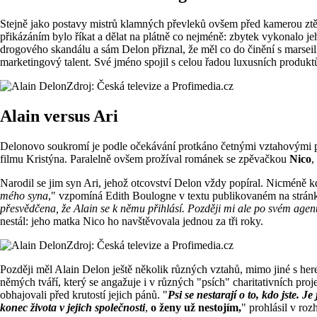
Stejně jako postavy mistrů klamných převleků ovšem před kamerou ztěl
přikázáním bylo říkat a dělat na plátně co nejméně: zbytek vykonalo je
drogového skandálu a sám Delon přiznal, že měl co do činění s marseil
marketingový talent. Své jméno spojil s celou řadou luxusních produktů,
Zdroj: Česká televize a Profimedia.cz
Alain versus Ari
Delonovo soukromí je podle očekávání protkáno četnými vztahovými 
filmu Kristýna. Paralelně ovšem prožíval románek se zpěvačkou
Nico
,
Narodil se jim syn Ari, jehož otcovství Delon vždy popíral. Nicméně k
mého syna
," vzpomíná Edith Boulogne v textu publikovaném na strán
přesvědčena, že Alain se k němu přihlásí. Později mi ale po svém agen
nestál: jeho matka Nico ho navštěvovala jednou za tři roky.
Zdroj: Česká televize a Profimedia.cz
Později měl Alain Delon ještě několik různých vztahů, mimo jiné s he
němých tváří, který se angažuje i v různých "psích" charitativních proje
obhajovali před krutostí jejich pánů. "
Psi se nestarají o to, kdo jste. J
konec života v jejich společnosti
,
o ženy už nestojím,
" prohlásil v roz