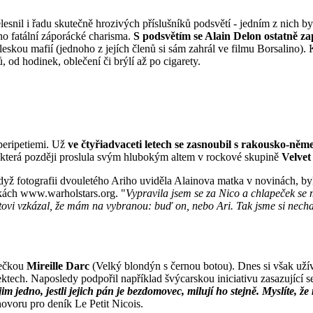
esnil i řadu skutečně hrozivých příslušníků podsvětí - jedním z nich 
ho fatální záporácké charisma.
S podsvětím se Alain Delon ostatně zapl
leskou mafií (jednoho z jejích členů si sám zahrál ve filmu Borsalino
 od hodinek, oblečení či brýlí až po cigarety.
peripetiemi. Už
ve čtyřiadvaceti letech se zasnoubil s rakousko-n
 která později proslula svým hlubokým altem v rockové skupině
Velve
dyž fotografii dvouletého Ariho uviděla Alainova matka v novinách, byl
kách www.warholstars.org. "
Vypravila jsem se za Nico a chlapeček se 
tovi vzkázal, že mám na vybranou: buď on, nebo Ari. Tak jsme si necha
rečkou
Mireille Darc
(Velký blondýn s černou botou). Dnes si však užív
ktech. Naposledy podpořil například švýcarskou iniciativu zasazující se 
e jim jedno, jestli jejich pán je bezdomovec, milují ho stejně. Myslíte, ž
hovoru pro deník Le Petit Nicois.