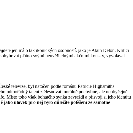
jdete jen málo tak ikonických osobností, jako je Alain Delon. Kritici
zpohybovat plátno svými neuvěřitelnými akčními kousky, vyvolával
České televize, byl natočen podle románu Patricie Highsmiths
 jeho mimořádný talent ztělesňovat morálně pochybné, ale neobyčejně
. Místo toho však bohatého synka zavraždí a přisvojí si jeho identitu
ě jako úlovek pro něj bylo důležité potěšení ze samotné