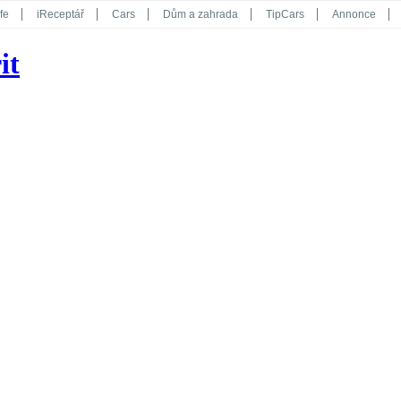
fe
iReceptář
Cars
Dům a zahrada
TipCars
Annonce
Květy
Překvapení
iGurmet
eStránky
Kreativ
iGlanc
it