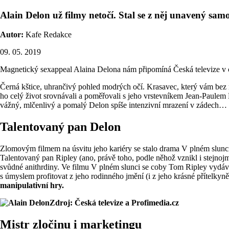
Alain Delon už filmy netočí. Stal se z něj unavený sam
Autor:
Kafe Redakce
09. 05. 2019
Magnetický sexappeal Alaina Delona nám připomíná Česká televize v cy
Černá kštice, uhrančivý pohled modrých očí. Krasavec, který vám bez mr
ho celý život srovnávali a poměřovali s jeho vrstevníkem Jean-Paule
vážný, mlčenlivý a pomalý Delon spíše intenzivní mrazení v zádech…
Talentovaný pan Delon
Zlomovým filmem na úsvitu jeho kariéry se stalo drama V plném slunci
Talentovaný pan Ripley (ano, právě toho, podle něhož vznikl i stejno
svůdné anithrdiny. Ve filmu V plném slunci se coby Tom Ripley vydává 
s úmyslem profitovat z jeho rodinného jmění (i z jeho krásné přítelkyn
manipulativní hry.
Zdroj: Česká televize a Profimedia.cz
Mistr zločinu i marketingu