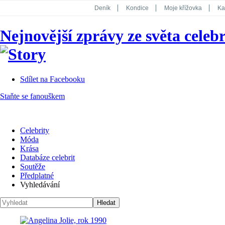
Deník
Kondice
Moje křížovka
Ka
National Geographic
Dotyk
Story
Nejnovější zprávy ze světa celebr
Koktejl
Sdílet na Facebooku
Staňte se fanouškem
Celebrity
Móda
Krása
Databáze celebrit
Soutěže
Předplatné
Vyhledávání