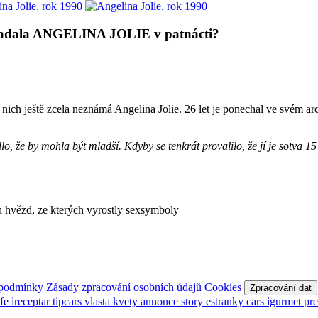
la ANGELINA JOLIE v patnácti?
ich ještě zcela neznámá Angelina Jolie. 26 let je ponechal ve svém arc
dlo, že by mohla být mladší. Kdyby se tenkrát provalilo, že jí je sotva
zd, ze kterých vyrostly sexsymboly
 podmínky
Zásady zpracování osobních údajů
Cookies
Zpracování dat
afe
ireceptar
tipcars
vlasta
kvety
annonce
story
estranky
cars
igurmet
pr