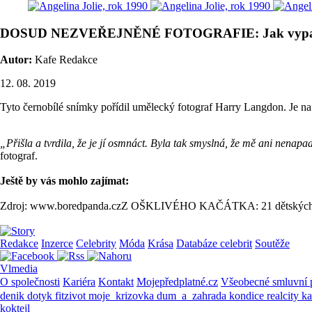
DOSUD NEZVEŘEJNĚNÉ FOTOGRAFIE: Jak vypada
Autor:
Kafe Redakce
12. 08. 2019
Tyto černobílé snímky pořídil umělecký fotograf Harry Langdon. Je na n
„Přišla a tvrdila, že je jí osmnáct. Byla tak smyslná, že mě ani nenapa
fotograf.
Ještě by vás mohlo zajímat:
Zdroj: www.boredpanda.cz
Z OŠKLIVÉHO KAČÁTKA: 21 dětských hvě
Redakce
Inzerce
Celebrity
Móda
Krása
Databáze celebrit
Soutěže
Vlmedia
O společnosti
Kariéra
Kontakt
Mojepředplatné.cz
Všeobecné smluvní
denik
dotyk
fitzivot
moje_krizovka
dum_a_zahrada
kondice
realcity
k
koktejl