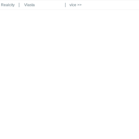
Realcity
Vlasta
více >>
Automodul.cz
Poznat svět