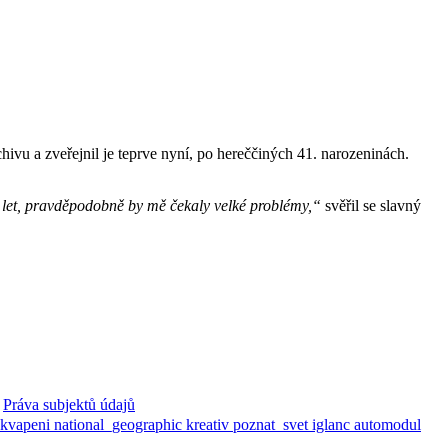
hivu a zveřejnil je teprve nyní, po hereččiných 41. narozeninách.
 15 let, pravděpodobně by mě čekaly velké problémy,“
svěřil se slavný
Práva subjektů údajů
ekvapeni
national_geographic
kreativ
poznat_svet
iglanc
automodul