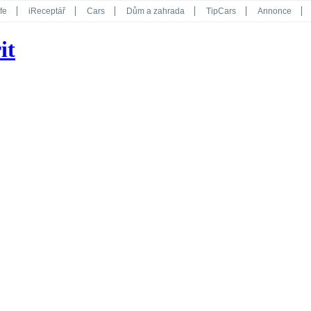
fe
iReceptář
Cars
Dům a zahrada
TipCars
Annonce
Květy
Překvapení
iGurmet
eStránky
Kreativ
iGlanc
it