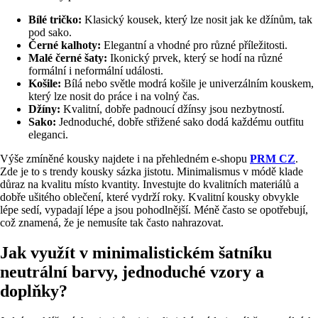
Bílé tričko:
Klasický kousek, který lze nosit jak ke džínům, tak
pod sako.
Černé kalhoty:
Elegantní a vhodné pro různé příležitosti.
Malé černé šaty:
Ikonický prvek, který se hodí na různé
formální i neformální události.
Košile:
Bílá nebo světle modrá košile je univerzálním kouskem,
který lze nosit do práce i na volný čas.
Džíny:
Kvalitní, dobře padnoucí džínsy jsou nezbytností.
Sako:
Jednoduché, dobře střižené sako dodá každému outfitu
eleganci.
Výše zmíněné kousky najdete i na přehledném e-shopu
PRM CZ
.
Zde je to s trendy kousky sázka jistotu. Minimalismus v módě klade
důraz na kvalitu místo kvantity. Investujte do kvalitních materiálů a
dobře ušitého oblečení, které vydrží roky. Kvalitní kousky obvykle
lépe sedí, vypadají lépe a jsou pohodlnější. Méně často se opotřebují,
což znamená, že je nemusíte tak často nahrazovat.
Jak využít v minimalistickém šatníku
neutrální barvy, jednoduché vzory a
doplňky?