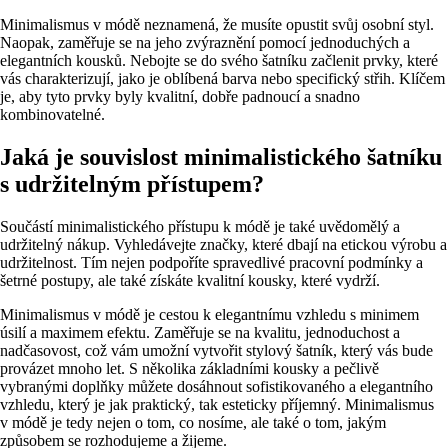
Minimalismus v módě neznamená, že musíte opustit svůj osobní styl.
Naopak, zaměřuje se na jeho zvýraznění pomocí jednoduchých a
elegantních kousků. Nebojte se do svého šatníku začlenit prvky, které
vás charakterizují, jako je oblíbená barva nebo specifický střih. Klíčem
je, aby tyto prvky byly kvalitní, dobře padnoucí a snadno
kombinovatelné.
Jaká je souvislost minimalistického šatníku
s udržitelným přístupem?
Součástí minimalistického přístupu k módě je také uvědomělý a
udržitelný nákup. Vyhledávejte značky, které dbají na etickou výrobu a
udržitelnost. Tím nejen podpoříte spravedlivé pracovní podmínky a
šetrné postupy, ale také získáte kvalitní kousky, které vydrží.
Minimalismus v módě je cestou k elegantnímu vzhledu s minimem
úsilí a maximem efektu. Zaměřuje se na kvalitu, jednoduchost a
nadčasovost, což vám umožní vytvořit stylový šatník, který vás bude
provázet mnoho let. S několika základními kousky a pečlivě
vybranými doplňky můžete dosáhnout sofistikovaného a elegantního
vzhledu, který je jak praktický, tak esteticky příjemný. Minimalismus
v módě je tedy nejen o tom, co nosíme, ale také o tom, jakým
způsobem se rozhodujeme a žijeme.