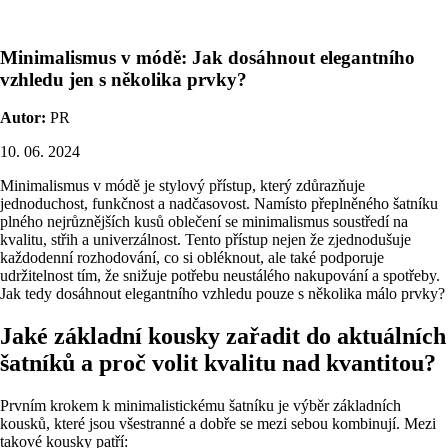
Minimalismus v módě: Jak dosáhnout elegantního
vzhledu jen s několika prvky?
Autor:
PR
10. 06. 2024
Minimalismus v módě je stylový přístup, který zdůrazňuje
jednoduchost, funkčnost a nadčasovost. Namísto přeplněného šatníku
plného nejrůznějších kusů oblečení se minimalismus soustředí na
kvalitu, střih a univerzálnost. Tento přístup nejen že zjednodušuje
každodenní rozhodování, co si obléknout, ale také podporuje
udržitelnost tím, že snižuje potřebu neustálého nakupování a spotřeby.
Jak tedy dosáhnout elegantního vzhledu pouze s několika málo prvky?
Jaké základní kousky zařadit do aktuálních
šatníků a proč volit kvalitu nad kvantitou?
Prvním krokem k minimalistickému šatníku je výběr základních
kousků, které jsou všestranné a dobře se mezi sebou kombinují. Mezi
takové kousky patří: