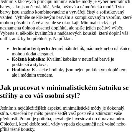
Jedním z klíčových principů minimalistické módy je výběr neutrálních
barev, jako jsou černá, bílá, šedá, béžová a námořnická modř. Tyto
barvy jsou snadno kombinovatelné a vytvářejí čistý a sofistikovaný
vzhled. Vyhněte se křiklavým barvám a komplikovaným vzorům, které
mohou působit rušivě a rychle se okoukají. Minimalistický styl
neznamená úplnou absenci doplňků, ale spíše jejich pečlivý výběr.
Vyberte si několik kvalitních a nadčasových kousků, které doplní váš
outfit, aniž by ho přehlušily. Například:
Jednoduchý šperk:
Jemný náhrdelník, náramek nebo náušnice
mohou dodat eleganci.
Kožená kabelka:
Kvalitní kabelka v neutrální barvě je
praktická a stylová.
Hodinky:
Klasické hodinky jsou nejen praktickým doplňkem,
ale i módním trendem.
Jak pracovat v minimalistickém šatníku se
střihy a co váš osobní styl?
Jedním z nejdůležitějších aspektů minimalistické módy je dokonalý
střih. Oblečení by mělo přesně sedět vaší postavě a zdůraznit vaše
přednosti. Pokud je potřeba, neváhejte investovat do úprav na míru.
Oblečení, které dobře sedí, vždy vypadá elegantněji než volné nebo
příliš těsné kousky.