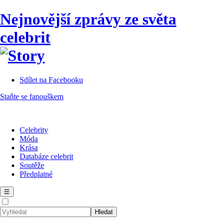
Nejnovější zprávy ze světa
celebrit
Sdílet na Facebooku
Staňte se fanouškem
Celebrity
Móda
Krása
Databáze celebrit
Soutěže
Předplatné
☰