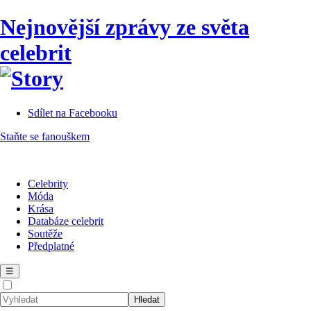
Nejnovější zprávy ze světa
celebrit
Sdílet na Facebooku
Staňte se fanouškem
Celebrity
Móda
Krása
Databáze celebrit
Soutěže
Předplatné
☰