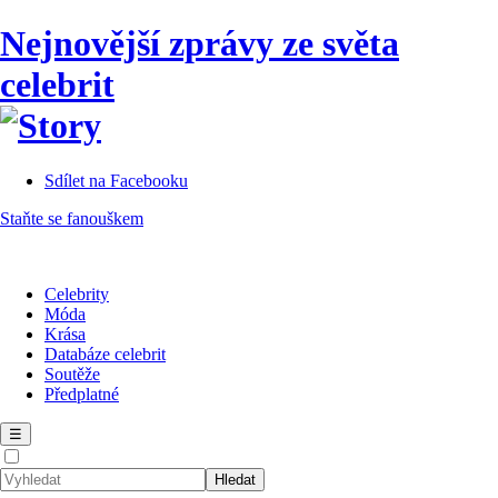
Nejnovější zprávy ze světa
celebrit
Sdílet na Facebooku
Staňte se fanouškem
Celebrity
Móda
Krása
Databáze celebrit
Soutěže
Předplatné
☰