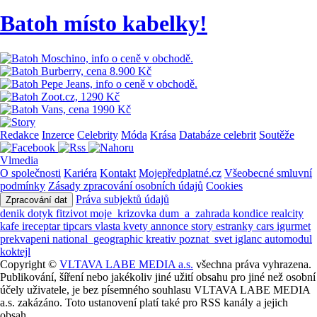
Batoh místo kabelky!
Redakce
Inzerce
Celebrity
Móda
Krása
Databáze celebrit
Soutěže
Vlmedia
O společnosti
Kariéra
Kontakt
Mojepředplatné.cz
Všeobecné smluvní
podmínky
Zásady zpracování osobních údajů
Cookies
Práva subjektů údajů
Zpracování dat
denik
dotyk
fitzivot
moje_krizovka
dum_a_zahrada
kondice
realcity
kafe
ireceptar
tipcars
vlasta
kvety
annonce
story
estranky
cars
igurmet
prekvapeni
national_geographic
kreativ
poznat_svet
iglanc
automodul
koktejl
Copyright ©
VLTAVA LABE MEDIA a.s.
všechna práva vyhrazena.
Publikování, šíření nebo jakékoliv jiné užití obsahu pro jiné než osobní
účely uživatele, je bez písemného souhlasu VLTAVA LABE MEDIA
a.s. zakázáno. Toto ustanovení platí také pro RSS kanály a jejich
obsah.