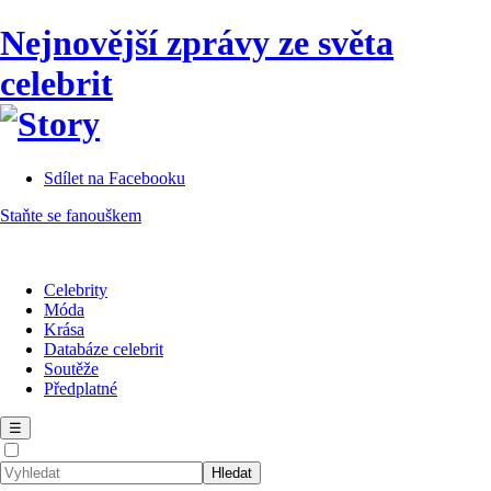
Nejnovější zprávy ze světa
celebrit
Sdílet na Facebooku
Staňte se fanouškem
Celebrity
Móda
Krása
Databáze celebrit
Soutěže
Předplatné
☰