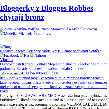
Bloggerky z Blogges Robbes
chytají bronz
Redakce
Inzerce
Celebrity
Móda
Krása
Databáze celebrit
Soutěže
Vlmedia
O společnosti
Kariéra
Kontakt
Mojepředplatné.cz
Všeobecné smluvní
podmínky
Zásady zpracování osobních údajů
Cookies
Práva subjektů údajů
Zpracování dat
denik
dotyk
fitzivot
moje_krizovka
dum_a_zahrada
kondice
realcity
kafe
ireceptar
tipcars
vlasta
kvety
annonce
story
estranky
cars
igurmet
prekvapeni
national_geographic
kreativ
poznat_svet
iglanc
automodul
koktejl
Copyright ©
VLTAVA LABE MEDIA a.s.
všechna práva vyhrazena.
Publikování, šíření nebo jakékoliv jiné užití obsahu pro jiné než osobní
účely uživatele, je bez písemného souhlasu VLTAVA LABE MEDIA
a.s. zakázáno. Toto ustanovení platí také pro RSS kanály a jejich