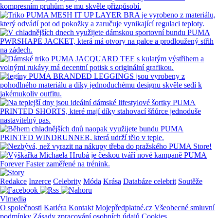
Redakce
Inzerce
Celebrity
Móda
Krása
Databáze celebrit
Soutěže
Vlmedia
O společnosti
Kariéra
Kontakt
Mojepředplatné.cz
Všeobecné smluvní
podmínky
Zásady zpracování osobních údajů
Cookies