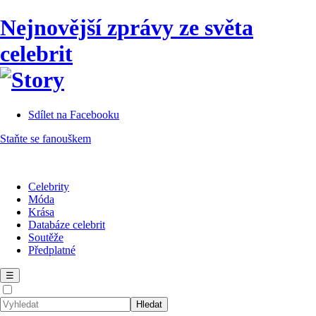
Nejnovější zprávy ze světa
celebrit
Sdílet na Facebooku
Staňte se fanouškem
Celebrity
Móda
Krása
Databáze celebrit
Soutěže
Předplatné
☰