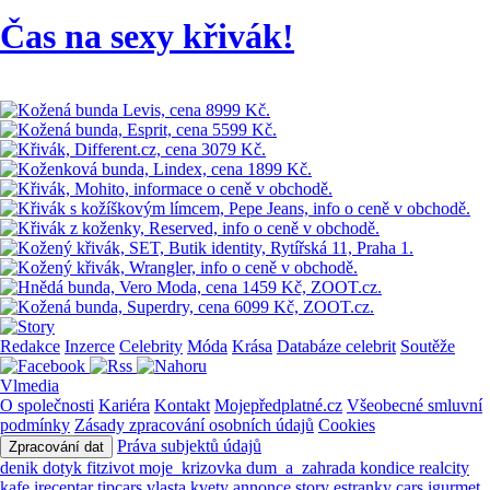
Čas na sexy křivák!
Redakce
Inzerce
Celebrity
Móda
Krása
Databáze celebrit
Soutěže
Vlmedia
O společnosti
Kariéra
Kontakt
Mojepředplatné.cz
Všeobecné smluvní
podmínky
Zásady zpracování osobních údajů
Cookies
Práva subjektů údajů
Zpracování dat
denik
dotyk
fitzivot
moje_krizovka
dum_a_zahrada
kondice
realcity
kafe
ireceptar
tipcars
vlasta
kvety
annonce
story
estranky
cars
igurmet