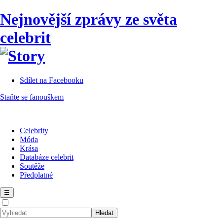
Nejnovější zprávy ze světa
celebrit
Sdílet na Facebooku
Staňte se fanouškem
Celebrity
Móda
Krása
Databáze celebrit
Soutěže
Předplatné
☰