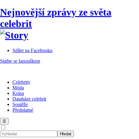
Nejnovější zprávy ze světa
celebrit
Sdílet na Facebooku
Staňte se fanouškem
Celebrity
Móda
Krása
Databáze celebrit
Soutěže
Předplatné
☰