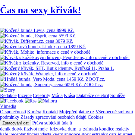
Čas na sexy křivák!
Redakce
Inzerce
Celebrity
Móda
Krása
Databáze celebrit
Soutěže
Vlmedia
O společnosti
Kariéra
Kontakt
Mojepředplatné.cz
Všeobecné smluvní
podmínky
Zásady zpracování osobních údajů
Cookies
Práva subjektů údajů
Zpracování dat
denik
dotyk
fitzivot
moje_krizovka
dum_a_zahrada
kondice
realcity
kafe
ireceptar
tipcars
vlasta
kvety
annonce
story
estranky
cars
igurmet