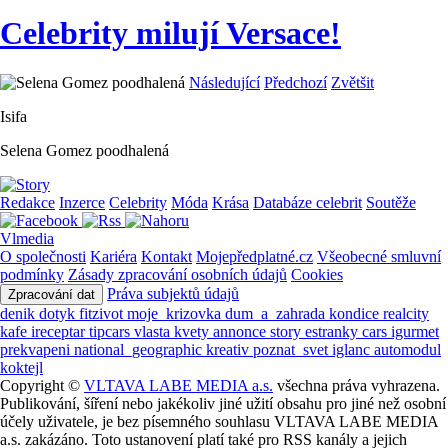
Celebrity milují Versace!
Následující
Předchozí
Zvětšit
Isifa
Selena Gomez poodhalená
Redakce
Inzerce
Celebrity
Móda
Krása
Databáze celebrit
Soutěže
Vlmedia
O společnosti
Kariéra
Kontakt
Mojepředplatné.cz
Všeobecné smluvní
podmínky
Zásady zpracování osobních údajů
Cookies
Práva subjektů údajů
Zpracování dat
denik
dotyk
fitzivot
moje_krizovka
dum_a_zahrada
kondice
realcity
kafe
ireceptar
tipcars
vlasta
kvety
annonce
story
estranky
cars
igurmet
prekvapeni
national_geographic
kreativ
poznat_svet
iglanc
automodul
koktejl
Copyright ©
VLTAVA LABE MEDIA a.s.
všechna práva vyhrazena.
Publikování, šíření nebo jakékoliv jiné užití obsahu pro jiné než osobní
účely uživatele, je bez písemného souhlasu VLTAVA LABE MEDIA
a.s. zakázáno. Toto ustanovení platí také pro RSS kanály a jejich