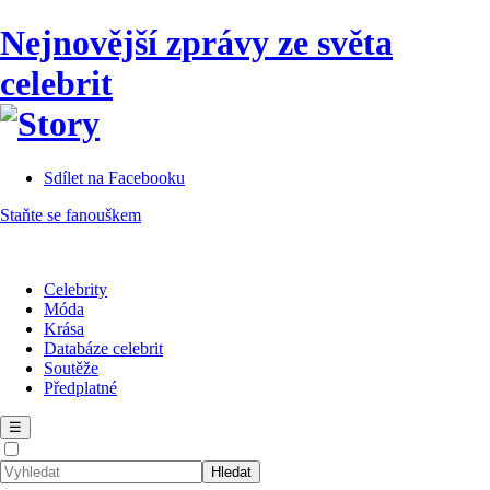
Nejnovější zprávy ze světa
celebrit
Sdílet na Facebooku
Staňte se fanouškem
Celebrity
Móda
Krása
Databáze celebrit
Soutěže
Předplatné
☰