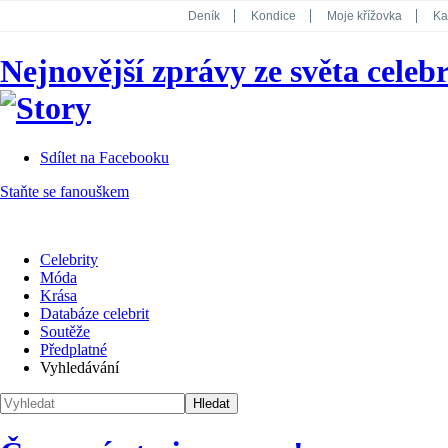
Deník
Kondice
Moje křížovka
Ka
National Geographic
Dotyk
Story
Nejnovější zprávy ze světa celebr
Koktejl
Sdílet na Facebooku
Staňte se fanouškem
Celebrity
Móda
Krása
Databáze celebrit
Soutěže
Předplatné
Vyhledávání