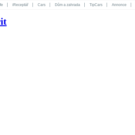
fe
iReceptář
Cars
Dům a zahrada
TipCars
Annonce
Květy
Překvapení
iGurmet
eStránky
Kreativ
iGlanc
it