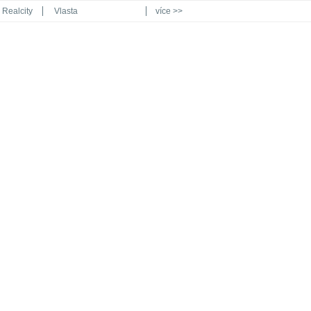
Realcity
Vlasta
více >>
Automodul.cz
Poznat svět