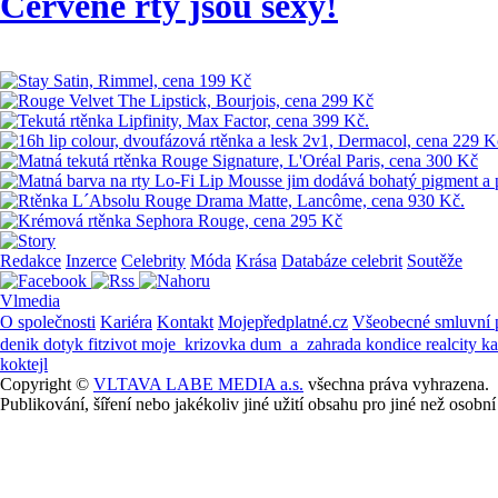
Červené rty jsou sexy!
Redakce
Inzerce
Celebrity
Móda
Krása
Databáze celebrit
Soutěže
Vlmedia
O společnosti
Kariéra
Kontakt
Mojepředplatné.cz
Všeobecné smluvní
denik
dotyk
fitzivot
moje_krizovka
dum_a_zahrada
kondice
realcity
k
koktejl
Copyright ©
VLTAVA LABE MEDIA a.s.
všechna práva vyhrazena.
Publikování, šíření nebo jakékoliv jiné užití obsahu pro jiné než os