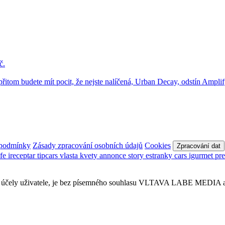
 podmínky
Zásady zpracování osobních údajů
Cookies
Zpracování dat
afe
ireceptar
tipcars
vlasta
kvety
annonce
story
estranky
cars
igurmet
pr
obní účely uživatele, je bez písemného souhlasu VLTAVA LABE MEDIA a.s