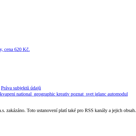
Práva subjektů údajů
ekvapeni
national_geographic
kreativ
poznat_svet
iglanc
automodul
. zakázáno. Toto ustanovení platí také pro RSS kanály a jejich obsah.