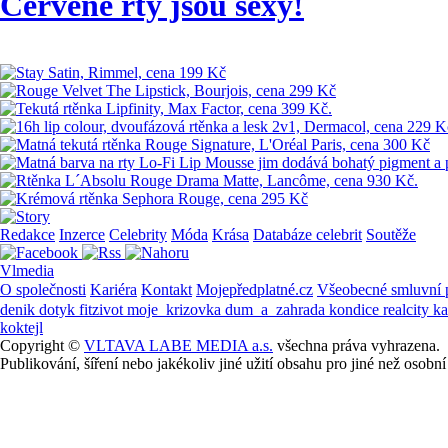
Červené rty jsou sexy!
Redakce
Inzerce
Celebrity
Móda
Krása
Databáze celebrit
Soutěže
Vlmedia
O společnosti
Kariéra
Kontakt
Mojepředplatné.cz
Všeobecné smluvní
denik
dotyk
fitzivot
moje_krizovka
dum_a_zahrada
kondice
realcity
k
koktejl
Copyright ©
VLTAVA LABE MEDIA a.s.
všechna práva vyhrazena.
Publikování, šíření nebo jakékoliv jiné užití obsahu pro jiné než os