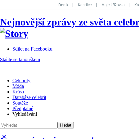
Deník
Kondice
Moje křížovka
Ka
National Geographic
Dotyk
Story
Nejnovější zprávy ze světa celebr
Koktejl
Sdílet na Facebooku
Staňte se fanouškem
Celebrity
Móda
Krása
Databáze celebrit
Soutěže
Předplatné
Vyhledávání