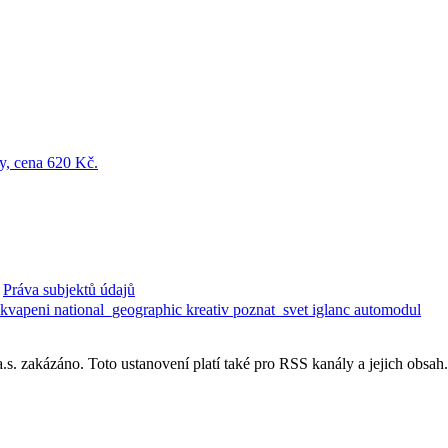
Práva subjektů údajů
ekvapeni
national_geographic
kreativ
poznat_svet
iglanc
automodul
. zakázáno. Toto ustanovení platí také pro RSS kanály a jejich obsah.