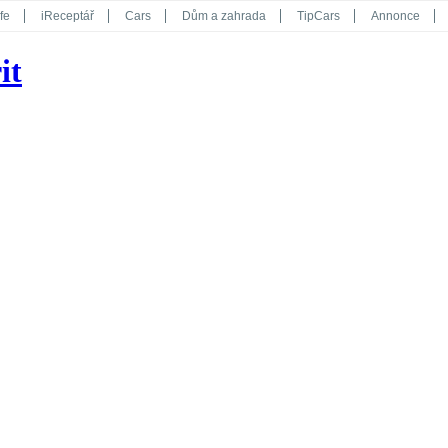
fe
iReceptář
Cars
Dům a zahrada
TipCars
Annonce
Květy
Překvapení
iGurmet
eStránky
Kreativ
iGlanc
it