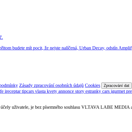
 podmínky
Zásady zpracování osobních údajů
Cookies
Zpracování dat
afe
ireceptar
tipcars
vlasta
kvety
annonce
story
estranky
cars
igurmet
pr
obní účely uživatele, je bez písemného souhlasu VLTAVA LABE MEDIA a.s