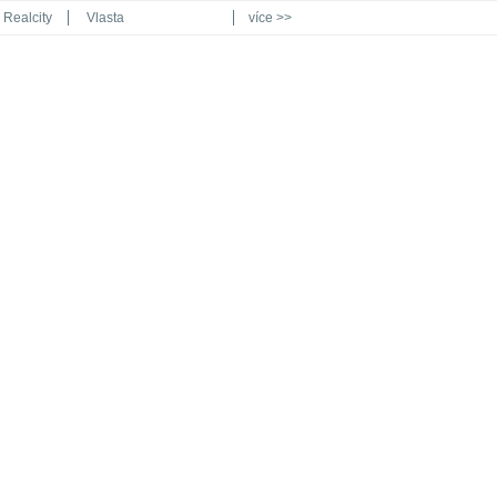
Realcity
Vlasta
více >>
Automodul.cz
Poznat svět