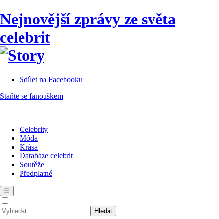
Nejnovější zprávy ze světa
celebrit
Sdílet na Facebooku
Staňte se fanouškem
Celebrity
Móda
Krása
Databáze celebrit
Soutěže
Předplatné
☰