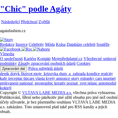
"Chic" podle Agáty
Následující
Předchozí
Zvětšit
agatafashion.cz
Redakce
Inzerce
Celebrity
Móda
Krása
Databáze celebrit
Soutěže
Vlmedia
O společnosti
Kariéra
Kontakt
Mojepředplatné.cz
Všeobecné smluvní
podmínky
Zásady zpracování osobních údajů
Cookies
Práva subjektů údajů
Zpracování dat
denik
dotyk
fitzivot
moje_krizovka
dum_a_zahrada
kondice
realcity
kafe
ireceptar
tipcars
vlasta
kvety
annonce
story
estranky
cars
igurmet
prekvapeni
national_geographic
kreativ
poznat_svet
iglanc
automodul
koktejl
Copyright ©
VLTAVA LABE MEDIA a.s.
všechna práva vyhrazena.
Publikování, šíření nebo jakékoliv jiné užití obsahu pro jiné než osobní
účely uživatele, je bez písemného souhlasu VLTAVA LABE MEDIA
a.s. zakázáno. Toto ustanovení platí také pro RSS kanály a jejich
obsah.