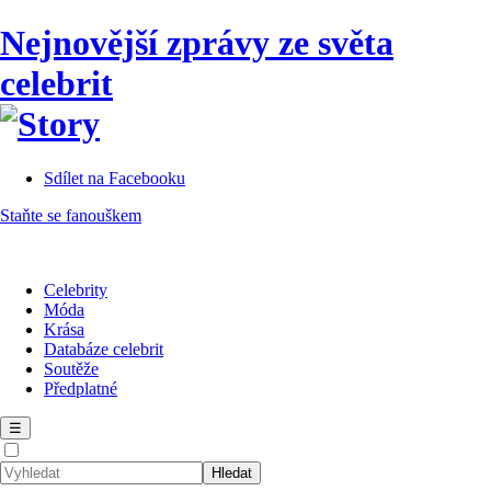
Nejnovější zprávy ze světa
celebrit
Sdílet na Facebooku
Staňte se fanouškem
Celebrity
Móda
Krása
Databáze celebrit
Soutěže
Předplatné
☰