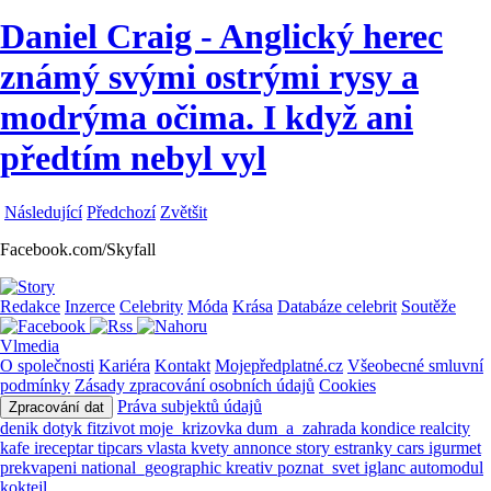
Daniel Craig - Anglický herec
známý svými ostrými rysy a
modrýma očima. I když ani
předtím nebyl vyl
Následující
Předchozí
Zvětšit
Facebook.com/Skyfall
Redakce
Inzerce
Celebrity
Móda
Krása
Databáze celebrit
Soutěže
Vlmedia
O společnosti
Kariéra
Kontakt
Mojepředplatné.cz
Všeobecné smluvní
podmínky
Zásady zpracování osobních údajů
Cookies
Práva subjektů údajů
Zpracování dat
denik
dotyk
fitzivot
moje_krizovka
dum_a_zahrada
kondice
realcity
kafe
ireceptar
tipcars
vlasta
kvety
annonce
story
estranky
cars
igurmet
prekvapeni
national_geographic
kreativ
poznat_svet
iglanc
automodul
koktejl