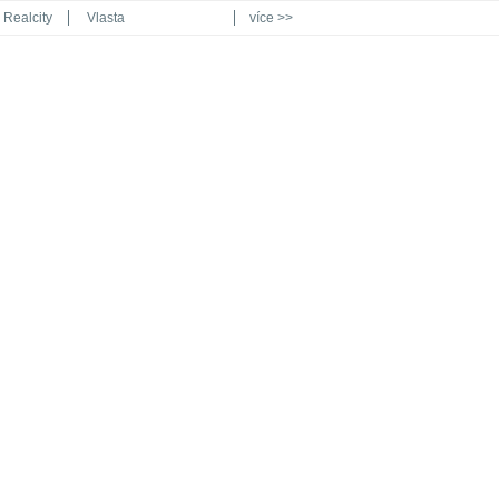
Realcity
Vlasta
více >>
Automodul.cz
Poznat svět