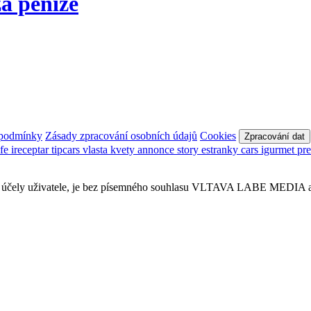
a peníze
 podmínky
Zásady zpracování osobních údajů
Cookies
Zpracování dat
afe
ireceptar
tipcars
vlasta
kvety
annonce
story
estranky
cars
igurmet
pr
obní účely uživatele, je bez písemného souhlasu VLTAVA LABE MEDIA a.s