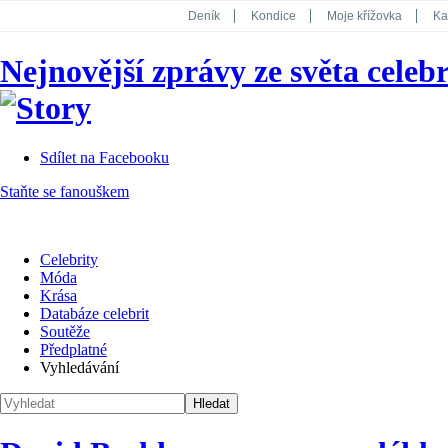
Deník
Kondice
Moje křížovka
Ka
National Geographic
Dotyk
Story
Nejnovější zprávy ze světa celebr
Koktejl
Sdílet na Facebooku
Staňte se fanouškem
Celebrity
Móda
Krása
Databáze celebrit
Soutěže
Předplatné
Vyhledávání