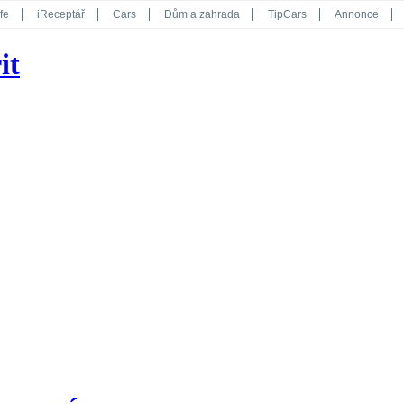
fe
iReceptář
Cars
Dům a zahrada
TipCars
Annonce
Květy
Překvapení
iGurmet
eStránky
Kreativ
iGlanc
it