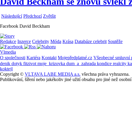
David Beckham se znovu svlékl z
Následující
Předchozí
Zvětšit
Facebook David Beckham
Redakce
Inzerce
Celebrity
Móda
Krása
Databáze celebrit
Soutěže
Vlmedia
O společnosti
Kariéra
Kontakt
Mojepředplatné.cz
Všeobecné smluvní
denik
dotyk
fitzivot
moje_krizovka
dum_a_zahrada
kondice
realcity
k
koktejl
Copyright ©
VLTAVA LABE MEDIA a.s.
všechna práva vyhrazena.
Publikování, šíření nebo jakékoliv jiné užití obsahu pro jiné než os