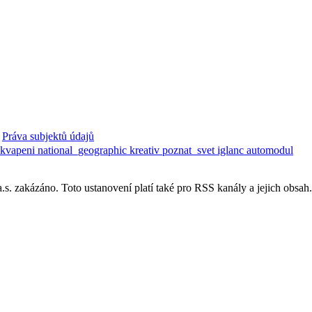
Práva subjektů údajů
ekvapeni
national_geographic
kreativ
poznat_svet
iglanc
automodul
. zakázáno. Toto ustanovení platí také pro RSS kanály a jejich obsah.