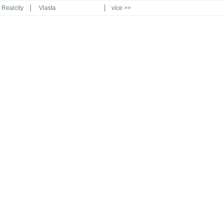
Realcity
Vlasta
více >>
Automodul.cz
Poznat svět