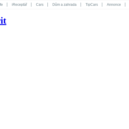
fe
iReceptář
Cars
Dům a zahrada
TipCars
Annonce
Květy
Překvapení
iGurmet
eStránky
Kreativ
iGlanc
it