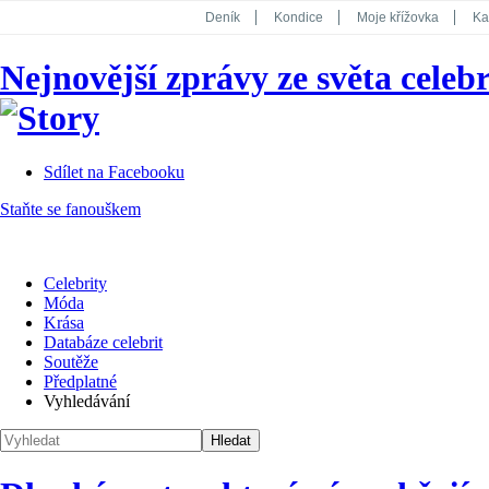
Deník
Kondice
Moje křížovka
Ka
National Geographic
Dotyk
Story
Nejnovější zprávy ze světa celebr
Koktejl
Sdílet na Facebooku
Staňte se fanouškem
Celebrity
Móda
Krása
Databáze celebrit
Soutěže
Předplatné
Vyhledávání