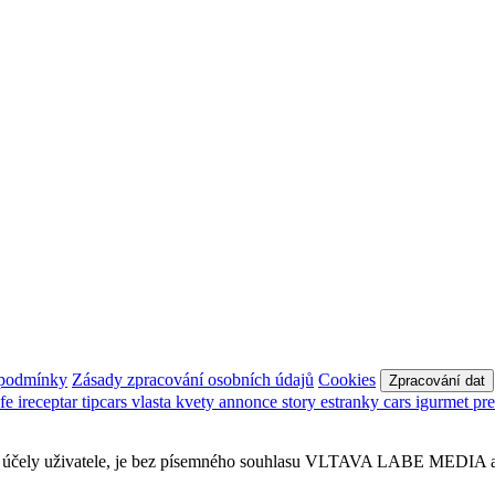
 podmínky
Zásady zpracování osobních údajů
Cookies
Zpracování dat
afe
ireceptar
tipcars
vlasta
kvety
annonce
story
estranky
cars
igurmet
pr
obní účely uživatele, je bez písemného souhlasu VLTAVA LABE MEDIA a.s