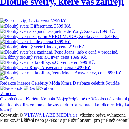
Dlouhé svetry, které vás zahřejí
Redakce
Inzerce
Celebrity
Móda
Krása
Databáze celebrit
Soutěže
Vlmedia
O společnosti
Kariéra
Kontakt
Mojepředplatné.cz
Všeobecné smluvní
denik
dotyk
fitzivot
moje_krizovka
dum_a_zahrada
kondice
realcity
k
koktejl
Copyright ©
VLTAVA LABE MEDIA a.s.
všechna práva vyhrazena.
Publikování, šíření nebo jakékoliv jiné užití obsahu pro jiné než os