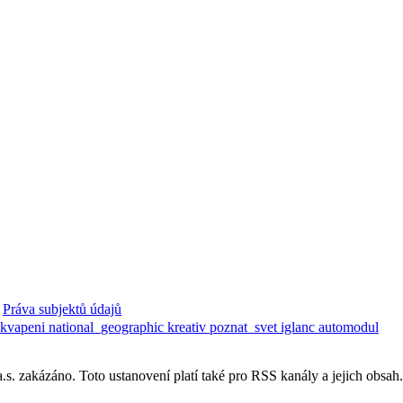
Práva subjektů údajů
ekvapeni
national_geographic
kreativ
poznat_svet
iglanc
automodul
. zakázáno. Toto ustanovení platí také pro RSS kanály a jejich obsah.