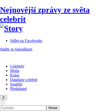
Nejnovější zprávy ze světa
celebrit
Sdílet na Facebooku
Staňte se fanouškem
Celebrity
Móda
Krása
Databáze celebrit
Soutěže
Předplatné
☰