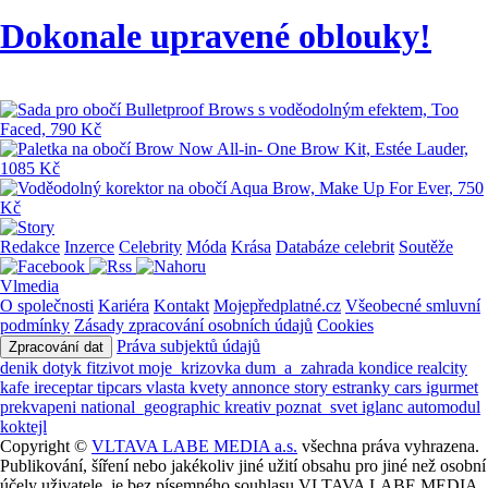
Dokonale upravené oblouky!
Redakce
Inzerce
Celebrity
Móda
Krása
Databáze celebrit
Soutěže
Vlmedia
O společnosti
Kariéra
Kontakt
Mojepředplatné.cz
Všeobecné smluvní
podmínky
Zásady zpracování osobních údajů
Cookies
Práva subjektů údajů
Zpracování dat
denik
dotyk
fitzivot
moje_krizovka
dum_a_zahrada
kondice
realcity
kafe
ireceptar
tipcars
vlasta
kvety
annonce
story
estranky
cars
igurmet
prekvapeni
national_geographic
kreativ
poznat_svet
iglanc
automodul
koktejl
Copyright ©
VLTAVA LABE MEDIA a.s.
všechna práva vyhrazena.
Publikování, šíření nebo jakékoliv jiné užití obsahu pro jiné než osobní
účely uživatele, je bez písemného souhlasu VLTAVA LABE MEDIA