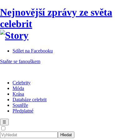
Nejnovější zprávy ze světa
celebrit
Sdílet na Facebooku
Staňte se fanouškem
Celebrity
Móda
Krása
Databáze celebrit
Soutěže
Předplatné
☰