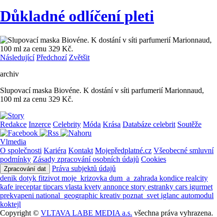
Důkladné odlíčení pleti
Následující
Předchozí
Zvětšit
archiv
Slupovací maska Biovéne. K dostání v síti parfumerií Marionnaud,
100 ml za cenu 329 Kč.
Redakce
Inzerce
Celebrity
Móda
Krása
Databáze celebrit
Soutěže
Vlmedia
O společnosti
Kariéra
Kontakt
Mojepředplatné.cz
Všeobecné smluvní
podmínky
Zásady zpracování osobních údajů
Cookies
Práva subjektů údajů
Zpracování dat
denik
dotyk
fitzivot
moje_krizovka
dum_a_zahrada
kondice
realcity
kafe
ireceptar
tipcars
vlasta
kvety
annonce
story
estranky
cars
igurmet
prekvapeni
national_geographic
kreativ
poznat_svet
iglanc
automodul
koktejl
Copyright ©
VLTAVA LABE MEDIA a.s.
všechna práva vyhrazena.