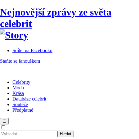
Nejnovější zprávy ze světa
celebrit
Sdílet na Facebooku
Staňte se fanouškem
Celebrity
Móda
Krása
Databáze celebrit
Soutěže
Předplatné
☰