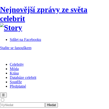
Nejnovější zprávy ze světa
celebrit
Sdílet na Facebooku
Staňte se fanouškem
Celebrity
Móda
Krása
Databáze celebrit
Soutěže
Předplatné
☰