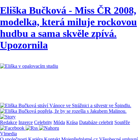
Eliška Bučková - Miss ČR 2008,
modelka, která miluje rockovou
hudbu a sama skvěle zpívá.
Upozornila
Redakce
Inzerce
Celebrity
Móda
Krása
Databáze celebrit
Soutěže
Vlmedia
O společnosti
Kariéra
Kontakt
Mojepředplatné.cz
Všeobecné smluvní