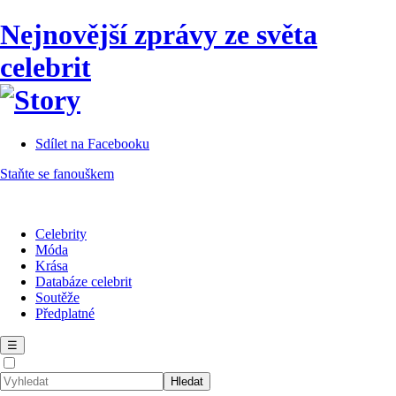
Nejnovější zprávy ze světa
celebrit
Sdílet na Facebooku
Staňte se fanouškem
Celebrity
Móda
Krása
Databáze celebrit
Soutěže
Předplatné
☰