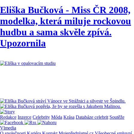
Eliška Bučková - Miss ČR 2008,
modelka, která miluje rockovou
hudbu a sama skvěle zpívá.
Upozornila
Redakce
Inzerce
Celebrity
Móda
Krása
Databáze celebrit
Soutěže
Vlmedia
O společnosti
Kariéra
Kontakt
Mojepředplatné.cz
Všeobecné smluvní