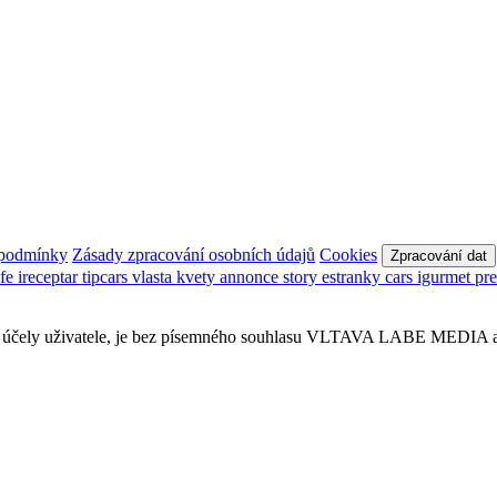
 podmínky
Zásady zpracování osobních údajů
Cookies
Zpracování dat
afe
ireceptar
tipcars
vlasta
kvety
annonce
story
estranky
cars
igurmet
pr
obní účely uživatele, je bez písemného souhlasu VLTAVA LABE MEDIA a.s