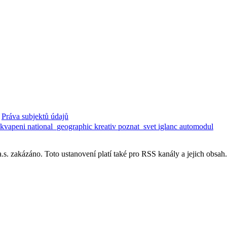
Práva subjektů údajů
ekvapeni
national_geographic
kreativ
poznat_svet
iglanc
automodul
. zakázáno. Toto ustanovení platí také pro RSS kanály a jejich obsah.