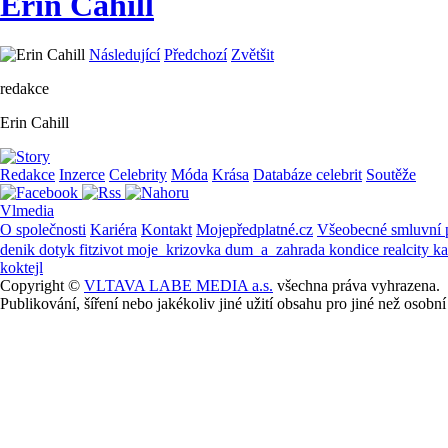
Erin Cahill
Následující
Předchozí
Zvětšit
redakce
Erin Cahill
Redakce
Inzerce
Celebrity
Móda
Krása
Databáze celebrit
Soutěže
Vlmedia
O společnosti
Kariéra
Kontakt
Mojepředplatné.cz
Všeobecné smluvní
denik
dotyk
fitzivot
moje_krizovka
dum_a_zahrada
kondice
realcity
k
koktejl
Copyright ©
VLTAVA LABE MEDIA a.s.
všechna práva vyhrazena.
Publikování, šíření nebo jakékoliv jiné užití obsahu pro jiné než os