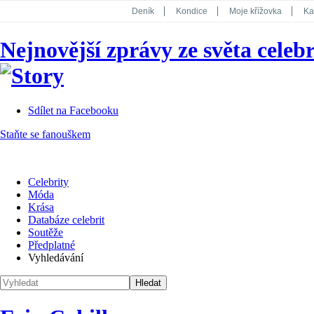
Deník
Kondice
Moje křížovka
Ka
National Geographic
Dotyk
Story
Nejnovější zprávy ze světa celebr
Koktejl
Sdílet na Facebooku
Staňte se fanouškem
Celebrity
Móda
Krása
Databáze celebrit
Soutěže
Předplatné
Vyhledávání