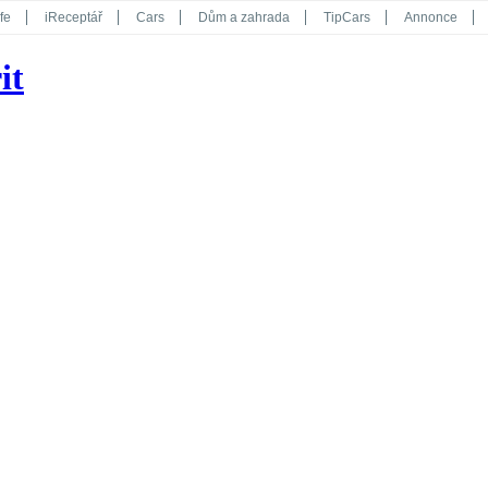
fe
iReceptář
Cars
Dům a zahrada
TipCars
Annonce
Květy
Překvapení
iGurmet
eStránky
Kreativ
iGlanc
it