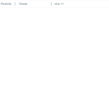
Realcity
Vlasta
více >>
Automodul.cz
Poznat svět