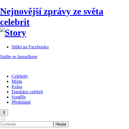
Nejnovější zprávy ze světa
celebrit
Sdílet na Facebooku
Staňte se fanouškem
Celebrity
Móda
Krása
Databáze celebrit
Soutěže
Předplatné
☰