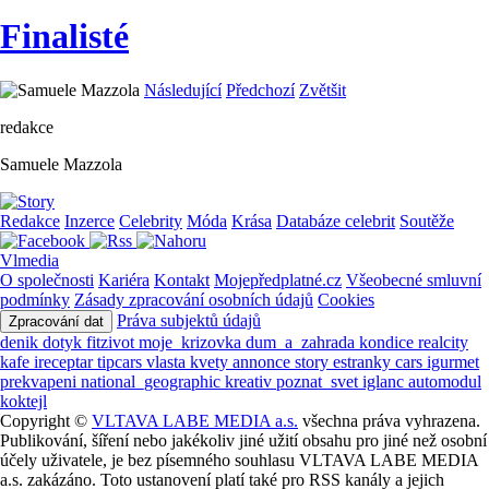
Finalisté
Následující
Předchozí
Zvětšit
redakce
Samuele Mazzola
Redakce
Inzerce
Celebrity
Móda
Krása
Databáze celebrit
Soutěže
Vlmedia
O společnosti
Kariéra
Kontakt
Mojepředplatné.cz
Všeobecné smluvní
podmínky
Zásady zpracování osobních údajů
Cookies
Práva subjektů údajů
Zpracování dat
denik
dotyk
fitzivot
moje_krizovka
dum_a_zahrada
kondice
realcity
kafe
ireceptar
tipcars
vlasta
kvety
annonce
story
estranky
cars
igurmet
prekvapeni
national_geographic
kreativ
poznat_svet
iglanc
automodul
koktejl
Copyright ©
VLTAVA LABE MEDIA a.s.
všechna práva vyhrazena.
Publikování, šíření nebo jakékoliv jiné užití obsahu pro jiné než osobní
účely uživatele, je bez písemného souhlasu VLTAVA LABE MEDIA
a.s. zakázáno. Toto ustanovení platí také pro RSS kanály a jejich