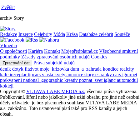
Zvětšit
archiv Story
Redakce
Inzerce
Celebrity
Móda
Krása
Databáze celebrit
Soutěže
Vlmedia
O společnosti
Kariéra
Kontakt
Mojepředplatné.cz
Všeobecné smluvní
podmínky
Zásady zpracování osobních údajů
Cookies
Práva subjektů údajů
Zpracování dat
denik
dotyk
fitzivot
moje_krizovka
dum_a_zahrada
kondice
realcity
kafe
ireceptar
tipcars
vlasta
kvety
annonce
story
estranky
cars
igurmet
prekvapeni
national_geographic
kreativ
poznat_svet
iglanc
automodul
koktejl
Copyright ©
VLTAVA LABE MEDIA a.s.
všechna práva vyhrazena.
Publikování, šíření nebo jakékoliv jiné užití obsahu pro jiné než osobní
účely uživatele, je bez písemného souhlasu VLTAVA LABE MEDIA
a.s. zakázáno. Toto ustanovení platí také pro RSS kanály a jejich
obsah.