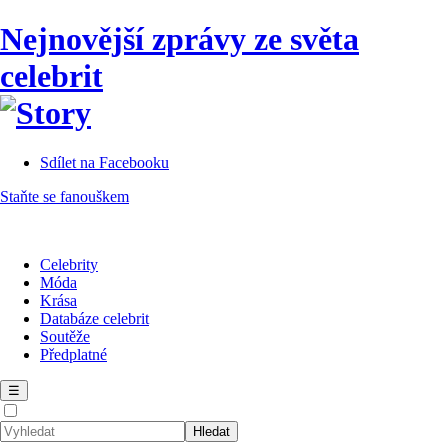
Nejnovější zprávy ze světa
celebrit
Sdílet na Facebooku
Staňte se fanouškem
Celebrity
Móda
Krása
Databáze celebrit
Soutěže
Předplatné
☰