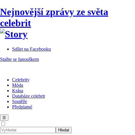
Nejnovější zprávy ze světa
celebrit
Sdílet na Facebooku
Staňte se fanouškem
Celebrity
Móda
Krása
Databáze celebrit
Soutěže
Předplatné
☰