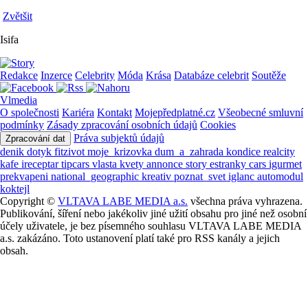
Zvětšit
Isifa
Redakce
Inzerce
Celebrity
Móda
Krása
Databáze celebrit
Soutěže
Vlmedia
O společnosti
Kariéra
Kontakt
Mojepředplatné.cz
Všeobecné smluvní
podmínky
Zásady zpracování osobních údajů
Cookies
Práva subjektů údajů
Zpracování dat
denik
dotyk
fitzivot
moje_krizovka
dum_a_zahrada
kondice
realcity
kafe
ireceptar
tipcars
vlasta
kvety
annonce
story
estranky
cars
igurmet
prekvapeni
national_geographic
kreativ
poznat_svet
iglanc
automodul
koktejl
Copyright ©
VLTAVA LABE MEDIA a.s.
všechna práva vyhrazena.
Publikování, šíření nebo jakékoliv jiné užití obsahu pro jiné než osobní
účely uživatele, je bez písemného souhlasu VLTAVA LABE MEDIA
a.s. zakázáno. Toto ustanovení platí také pro RSS kanály a jejich
obsah.