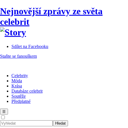
Nejnovější zprávy ze světa
celebrit
Sdílet na Facebooku
Staňte se fanouškem
Celebrity
Móda
Krása
Databáze celebrit
Soutěže
Předplatné
☰