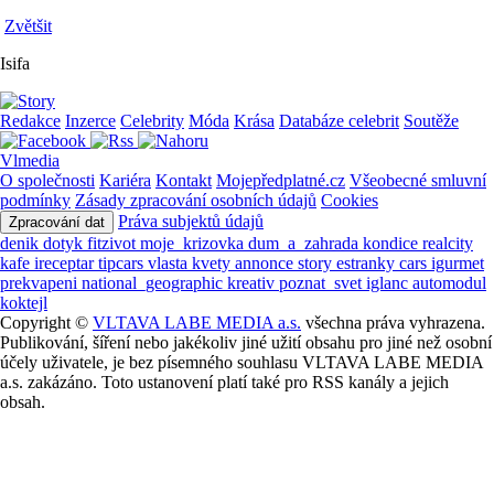
Zvětšit
Isifa
Redakce
Inzerce
Celebrity
Móda
Krása
Databáze celebrit
Soutěže
Vlmedia
O společnosti
Kariéra
Kontakt
Mojepředplatné.cz
Všeobecné smluvní
podmínky
Zásady zpracování osobních údajů
Cookies
Práva subjektů údajů
Zpracování dat
denik
dotyk
fitzivot
moje_krizovka
dum_a_zahrada
kondice
realcity
kafe
ireceptar
tipcars
vlasta
kvety
annonce
story
estranky
cars
igurmet
prekvapeni
national_geographic
kreativ
poznat_svet
iglanc
automodul
koktejl
Copyright ©
VLTAVA LABE MEDIA a.s.
všechna práva vyhrazena.
Publikování, šíření nebo jakékoliv jiné užití obsahu pro jiné než osobní
účely uživatele, je bez písemného souhlasu VLTAVA LABE MEDIA
a.s. zakázáno. Toto ustanovení platí také pro RSS kanály a jejich
obsah.